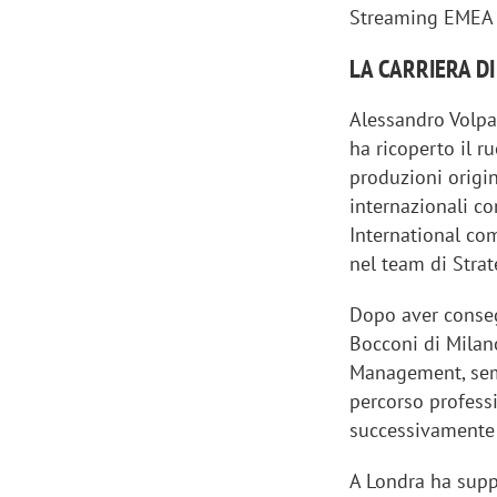
Streaming EMEA p
LA CARRIERA D
Alessandro Volpa
ha ricoperto il r
produzioni origin
internazionali c
International co
nel team di Strat
Dopo aver conseg
Bocconi di Milan
Management, semp
percorso profess
successivamente 
A Londra ha supp