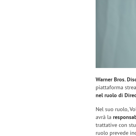
Manassero, Samsung Ads: «Con Total
Perez, Sam
View la reach della CTV diventa
mercato st
finalmente misurabile»
crescere»
Warner Bros. Dis
piattaforma str
nel ruolo di Dire
Nel suo ruolo, V
avrà la
responsabi
trattative con stu
ruolo prevede ino