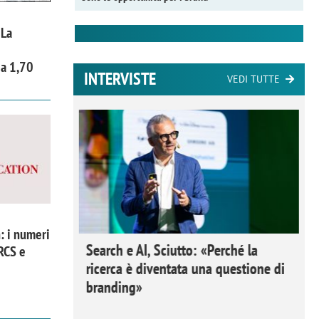
 La
 a 1,70
INTERVISTE
VEDI TUTTE
: i numeri
 Ipsos
Search e AI, Sciutto: «Perché la
 RCS e
rivere i
ricerca è diventata una questione di
nderli e
branding»