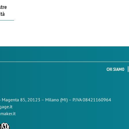
stre
ità
CHI SIAMO
so Magenta 85,
20123 – Milano (MI) – P.IVA 08421160964
age.it
maker.it