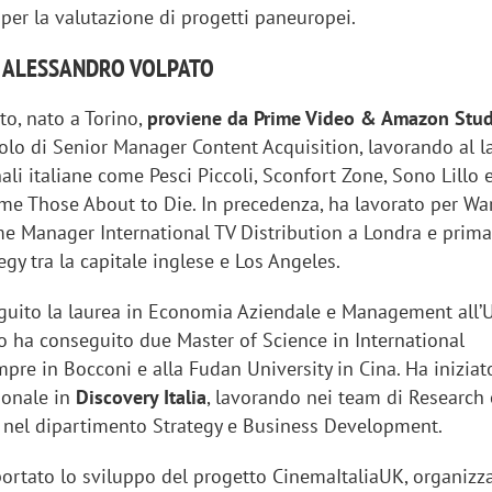
er la valutazione di progetti paneuropei.
I ALESSANDRO VOLPATO
to, nato a Torino,
proviene da Prime Video & Amazon Stud
uolo di Senior Manager Content Acquisition, lavorando al l
ali italiane come Pesci Piccoli, Sconfort Zone, Sono Lillo e 
ome Those About to Die. In precedenza, ha lavorato per Wa
me Manager International TV Distribution a Londra e prim
egy tra la capitale inglese e Los Angeles.
uito la laurea in Economia Aziendale e Management all’U
o ha conseguito due Master of Science in International
re in Bocconi e alla Fudan University in Cina. Ha iniziato
ionale in
Discovery Italia
, lavorando nei team di Research 
nel dipartimento Strategy e Business Development.
ortato lo sviluppo del progetto CinemaItaliaUK, organizz