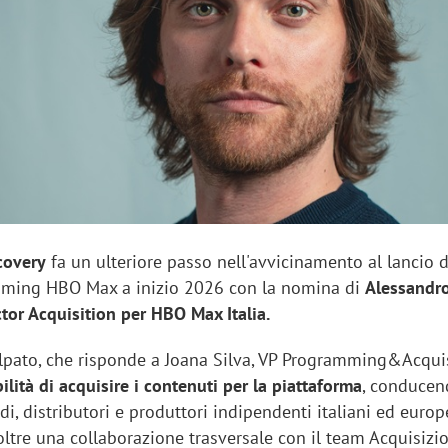
sung Ads: «L'Italia è un
Networking agli eventi: c
rategico e continuerà a
startup Kicè punta a elimi
"spreco di relazioni"
covery
fa un ulteriore passo nell'avvicinamento al lancio d
eaming HBO Max a inizio 2026 con la nomina di
Alessandr
ctor Acquisition per HBO Max Italia.
olpato, che risponde a Joana Silva, VP Programming&Acquis
lità di acquisire i contenuti per la piattaforma
, conducen
di, distributori e produttori indipendenti italiani ed europe
ltre una collaborazione trasversale con il team Acquisizi