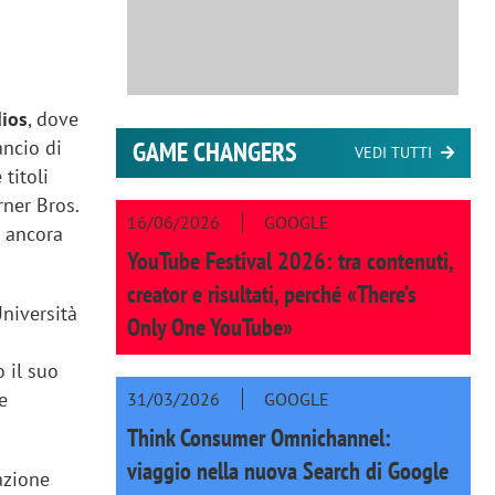
ios
, dove
ancio di
GAME CHANGERS
VEDI TUTTI
titoli
rner Bros.
16/06/2026
GOOGLE
a ancora
YouTube Festival 2026: tra contenuti,
creator e risultati, perché «There’s
niversità
Only One YouTube»
 il suo
e
31/03/2026
GOOGLE
Think Consumer Omnichannel:
viaggio nella nuova Search di Google
azione