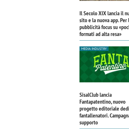
Il Secolo XIX lancia il 
sito e la nuova app. Per 
pubblicità focus su «poc
formati ad alta resa»
MEDIA INDUSTRY
SisalClub lancia
Scazz, quando un'agenzia di
Emanuele V
Fantapatentino, nuovo
comunicazione crea un brand food:
«La creativ
progetto editoriale dedi
fantallenatori. Campagn
«Marketing e prodotto devono
amplificar
supporto
crescere insieme»