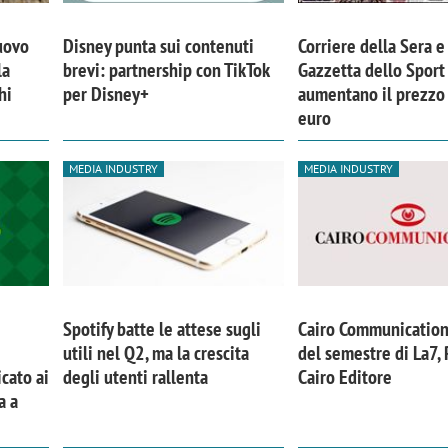
nuovo
Disney punta sui contenuti
Corriere della Sera e
la
brevi: partnership con TikTok
Gazzetta dello Sport
hi
per Disney+
aumentano il prezzo
euro
MEDIA INDUSTRY
MEDIA INDUSTRY
Spotify batte le attese sugli
Cairo Communication
iora di Deloitte Digital:
Ricerche di mercato. Neri,
utili nel Q2, ma la crescita
del semestre di La7,
ità resta centrale, l’AI deve
Doxa: «Non basta più desc
cato ai
degli utenti rallenta
Cairo Editore
a a
e il talento»
fenomeni: bisogna compre
tradurli in azioni»