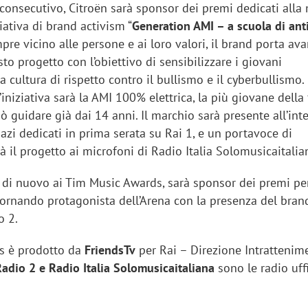
 consecutivo, Citroën sarà sponsor dei premi dedicati alla
ziativa di brand activism “
Generation AMI – a scuola di ant
mpre vicino alle persone e ai loro valori, il brand porta ava
to progetto con l’obiettivo di sensibilizzare i giovani
cultura di rispetto contro il bullismo e il cyberbullismo.
’iniziativa sarà la AMI 100% elettrica, la più giovane della
uò guidare già dai 14 anni. Il marchio sarà presente all’int
pazi dedicati in prima serata su Rai 1, e un portavoce di
à il progetto ai microfoni di Radio Italia Solomusicaitalia
 di nuovo ai Tim Music Awards, sarà sponsor dei premi per
tornando protagonista dell’Arena con la presenza del bran
o 2.
iora di Deloitte Digital:
Ricerche di mercato. Neri,
s è prodotto da
FriendsTv
per Rai – Direzione Intrattenim
ità resta centrale, l’AI deve
Doxa: «Non basta più desc
Radio 2 e Radio Italia Solomusicaitaliana
sono le radio uffi
e il talento»
fenomeni: bisogna compre
tradurli in azioni»