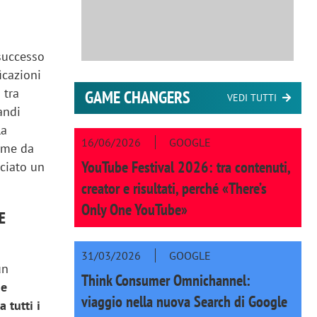
 successo
icazioni
 tra
GAME CHANGERS
VEDI TUTTI
andi
la
16/06/2026
GOOGLE
come da
YouTube Festival 2026: tra contenuti,
sciato un
creator e risultati, perché «There’s
Only One YouTube»
E
31/03/2026
GOOGLE
un
Think Consumer Omnichannel:
ne
viaggio nella nuova Search di Google
 tutti i