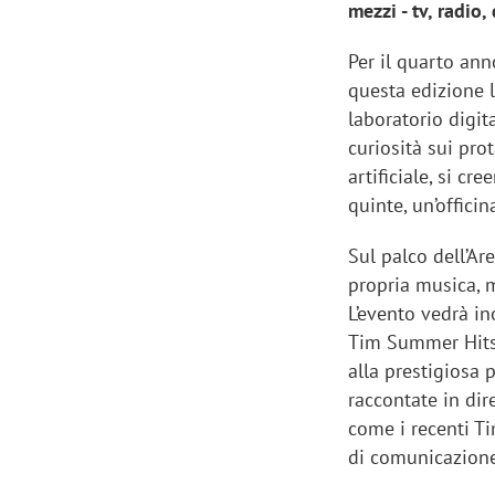
mezzi - tv, radio, 
Per il quarto ann
questa edizione 
laboratorio digita
curiosità sui prot
artificiale, si c
quinte, un’offici
Sul palco dell’A
propria musica, m
L’evento vedrà in
Tim Summer Hits,
alla prestigiosa
raccontate in di
come i recenti T
di comunicazione