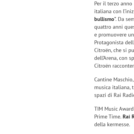
Per il terzo anno
italiana con l’ini
bullismo
”. Da se
quattro anni ques
e promuovere una 
Protagonista dell
Citroën, che si p
dell’Arena, con s
Citroën racconter
Cantine Maschio,
musica italiana, 
spazi di Rai Radi
Scazz, quando un'agenzia di
Emanuele V
TIM Music Award
comunicazione crea un brand food:
«La creativ
Prime Time.
Rai 
«Marketing e prodotto devono
amplificar
della kermesse.
crescere insieme»