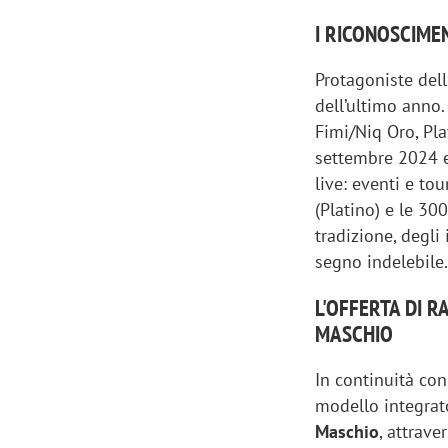
I RICONOSCIME
Protagoniste del
dell’ultimo anno.
Fimi/Niq Oro, Pla
settembre 2024 e
live: eventi e to
(Platino) e le 3
tradizione, degli
segno indelebile
L'OFFERTA DI R
MASCHIO
In continuità con
modello integrat
Maschio
, attrav