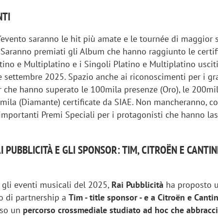
NTI
l'evento saranno le hit più amate e le tournée di maggior
 Saranno premiati gli Album che hanno raggiunto le certif
tino e Multiplatino e i Singoli Platino e Multiplatino usciti
 settembre 2025. Spazio anche ai riconoscimenti per i gr
ur che hanno superato le 100mila presenze (Oro), le 200mi
00mila (Diamante) certificate da SIAE. Non mancheranno, 
 importanti Premi Speciali per i protagonisti che hanno la
.
AI PUBBLICITÀ E GLI SPONSOR: TIM, CITROËN E CANTIN
 gli eventi musicali del 2025,
Rai Pubblicità
ha proposto 
o di partnership a
Tim - title sponsor - e a Citroën e Canti
erso un
percorso crossmediale studiato ad hoc che abbraccia