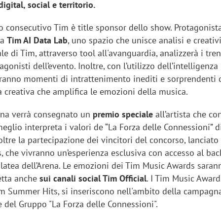
digital, social e territorio.
o consecutivo Tim è title sponsor dello show. Protagonist
la
Tim AI Data Lab
, uno spazio che unisce analisi e creativi
le di Tim, attraverso tool all'avanguardia, analizzerà i tren
agonisti dell’evento. Inoltre, con l’utilizzo dell’intelligenza
reeranno momenti di intrattenimento inediti e sorprendenti 
na creativa che amplifica le emozioni della musica.
rena verrà consegnato un
premio speciale
all’artista che co
eglio interpreta i valori de “La Forza delle Connessioni” d
oltre la partecipazione dei vincitori del concorso, lanciato
 che vivranno un’esperienza esclusiva con accesso al bac
 platea dell’Arena. Le emozioni dei Tim Music Awards saran
retta anche
sui canali social Tim Official
. I Tim Music Award
im Summer Hits, si inseriscono nell'ambito della campagn
 del Gruppo "La Forza delle Connessioni".