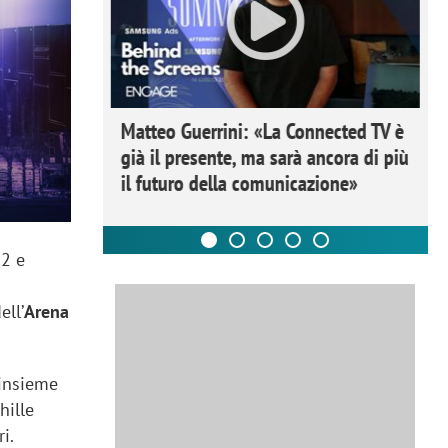
ome la
Matteo Guerrini: «La Connected TV è
nare lo
già il presente, ma sarà ancora di più
il futuro della comunicazione»
12 e
ell’
Arena
 insieme
hille
ri.