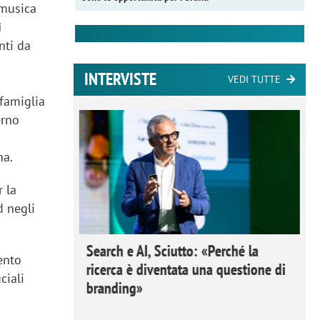
 musica
i
nti da
INTERVISTE
VEDI TUTTE
 famiglia
erno
na.
 la
d negli
 Ipsos
Search e AI, Sciutto: «Perché la
ento
rivere i
ricerca è diventata una questione di
ciali
nderli e
branding»