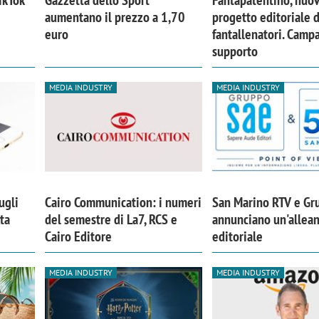
ikTok
Gazzetta dello Sport
Fantapatentino, nuo
aumentano il prezzo a 1,70
progetto editoriale d
euro
fantallenatori. Camp
supporto
MEDIA INDUSTRY
MEDIA INDUSTRY
ugli
Cairo Communication: i numeri
San Marino RTV e Gr
ita
del semestre di La7, RCS e
annunciano un'allea
Cairo Editore
editoriale
MEDIA INDUSTRY
MEDIA INDUSTRY