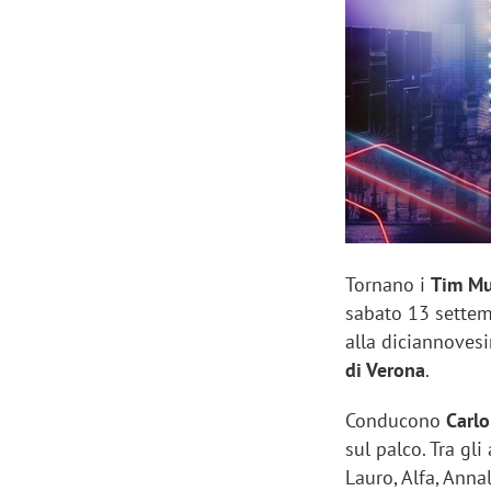
Manassero, Samsung Ads: «Con Total
Perez, Sam
View la reach della CTV diventa
mercato st
finalmente misurabile»
crescere»
Tornano i
Tim Mu
sabato 13 settem
alla diciannovesi
di Verona
.
Conducono
Carlo
sul palco. Tra gl
Lauro, Alfa, Annal