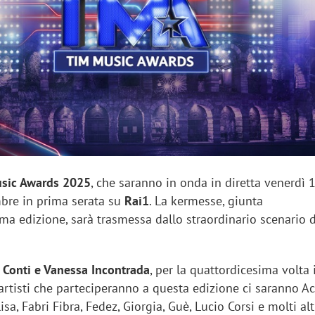
sung Ads: «L'Italia è un
Networking agli eventi: c
rategico e continuerà a
startup Kicè punta a elimi
"spreco di relazioni"
sic Awards 2025
, che saranno in onda in diretta venerdì 
bre in prima serata su
Rai1
. La kermesse, giunta
ma edizione, sarà trasmessa dallo straordinario scenario d
 Conti e Vanessa Incontrada
, per la quattordicesima volta
i artisti che parteciperanno a questa edizione ci saranno Ac
isa, Fabri Fibra, Fedez, Giorgia, Guè, Lucio Corsi e molti alt