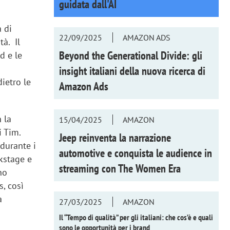
guidata dall'AI
a di
22/09/2025
AMAZON ADS
tà. Il
Beyond the Generational Divide: gli
d e le
insight italiani della nuova ricerca di
dietro le
Amazon Ads
n la
15/04/2025
AMAZON
i Tim.
Jeep reinventa la narrazione
 durante i
automotive e conquista le audience in
kstage e
streaming con
The Women Era
no
s, così
a
27/03/2025
AMAZON
Il “Tempo di qualità” per gli italiani: che cos’è e quali
sono le opportunità per i brand