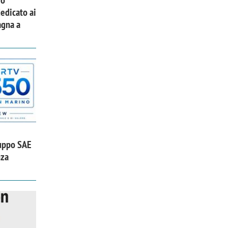
vo
edicato ai
agna a
uppo SAE
nza