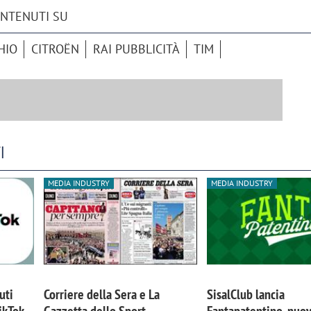
ONTENUTI SU
HIO
CITROËN
RAI PUBBLICITÀ
TIM
I
MEDIA INDUSTRY
MEDIA INDUSTRY
uti
Corriere della Sera e La
SisalClub lancia