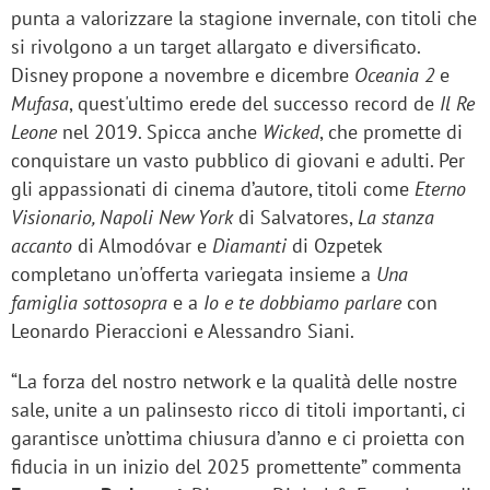
punta a valorizzare la stagione invernale, con titoli che
si rivolgono a un target allargato e diversificato.
Disney propone a novembre e dicembre
Oceania 2
e
Mufasa
, quest'ultimo erede del successo record de
Il Re
Leone
nel 2019. Spicca anche
Wicked
, che promette di
conquistare un vasto pubblico di giovani e adulti. Per
gli appassionati di cinema d’autore, titoli come
Eterno
Visionario, Napoli New York
di Salvatores,
La stanza
accanto
di Almodóvar e
Diamanti
di Ozpetek
completano un'offerta variegata insieme a
Una
famiglia sottosopra
e a
Io e te dobbiamo parlare
con
Leonardo Pieraccioni e Alessandro Siani.
“La forza del nostro network e la qualità delle nostre
sale, unite a un palinsesto ricco di titoli importanti, ci
garantisce un’ottima chiusura d’anno e ci proietta con
fiducia in un inizio del 2025 promettente” commenta