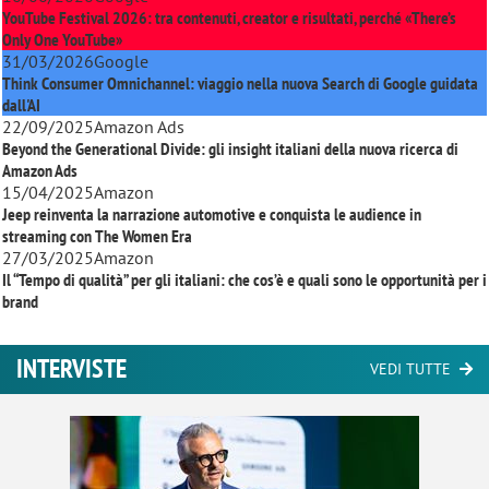
YouTube Festival 2026: tra contenuti, creator e risultati, perché «There’s
Only One YouTube»
31/03/2026
Google
Think Consumer Omnichannel: viaggio nella nuova Search di Google guidata
dall'AI
22/09/2025
Amazon Ads
Beyond the Generational Divide: gli insight italiani della nuova ricerca di
Amazon Ads
15/04/2025
Amazon
Jeep reinventa la narrazione automotive e conquista le audience in
streaming con
The Women Era
27/03/2025
Amazon
Il “Tempo di qualità” per gli italiani: che cos’è e quali sono le opportunità per i
brand
INTERVISTE
VEDI TUTTE