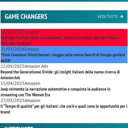
GAME CHANGERS
VEDI TUTTI
16/06/2026
Google
YouTube Festival 2026: tra contenuti, creator e risultati, perché «There’s
Only One YouTube»
31/03/2026
Google
Think Consumer Omnichannel: viaggio nella nuova Search di Google guidata
dall'AI
22/09/2025
Amazon Ads
Beyond the Generational Divide: gli insight italiani della nuova ricerca di
Amazon Ads
15/04/2025
Amazon
Jeep reinventa la narrazione automotive e conquista le audience in
streaming con
The Women Era
27/03/2025
Amazon
Il “Tempo di qualità” per gli italiani: che cos’è e quali sono le opportunità per i
brand