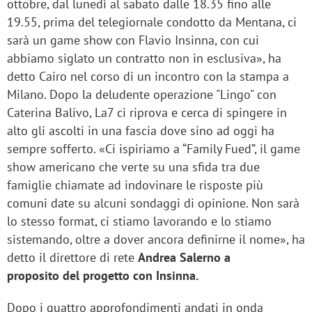
ottobre, dal lunedì al sabato dalle 18.35 fino alle
19.55, prima del telegiornale condotto da Mentana, ci
sarà un game show con Flavio Insinna, con cui
abbiamo siglato un contratto non in esclusiva», ha
detto Cairo nel corso di un incontro con la stampa a
Milano. Dopo la deludente operazione "Lingo" con
Caterina Balivo, La7 ci riprova e cerca di spingere in
alto gli ascolti in una fascia dove sino ad oggi ha
sempre sofferto. «Ci ispiriamo a “Family Fued”, il game
show americano che verte su una sfida tra due
famiglie chiamate ad indovinare le risposte più
comuni date su alcuni sondaggi di opinione. Non sarà
lo stesso format, ci stiamo lavorando e lo stiamo
sistemando, oltre a dover ancora definirne il nome», ha
detto il direttore di rete
Andrea Salerno a
proposito del progetto con Insinna.
Dopo i quattro approfondimenti andati in onda