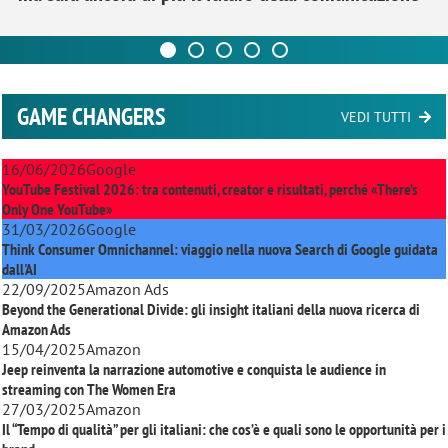
GAME CHANGERS
VEDI TUTTI
16/06/2026
Google
YouTube Festival 2026: tra contenuti, creator e risultati, perché «There’s
Only One YouTube»
31/03/2026
Google
Think Consumer Omnichannel: viaggio nella nuova Search di Google guidata
dall'AI
22/09/2025
Amazon Ads
Beyond the Generational Divide: gli insight italiani della nuova ricerca di
Amazon Ads
15/04/2025
Amazon
Jeep reinventa la narrazione automotive e conquista le audience in
streaming con
The Women Era
27/03/2025
Amazon
Il “Tempo di qualità” per gli italiani: che cos’è e quali sono le opportunità per i