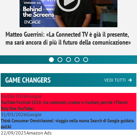
Matteo Guerrini: «La Connected TV è già il presente,
ma sarà ancora di più il futuro della comunicazione»
GAME CHANGERS
VEDI TUTTI
16/06/2026
Google
YouTube Festival 2026: tra contenuti, creator e risultati, perché «There’s
Only One YouTube»
31/03/2026
Google
Think Consumer Omnichannel: viaggio nella nuova Search di Google guidata
dall'AI
22/09/2025
Amazon Ads