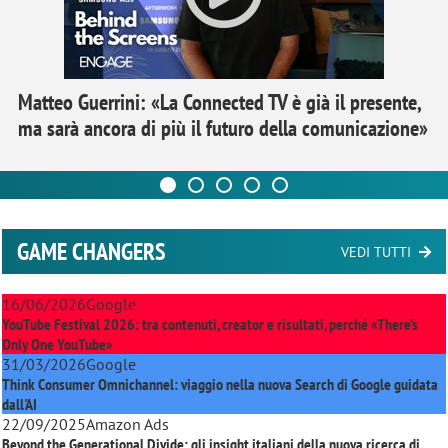
Matteo Guerrini: «La Connected TV è già il presente,
ma sarà ancora di più il futuro della comunicazione»
GAME CHANGERS
VEDI TUTTI
16/06/2026
Google
YouTube Festival 2026: tra contenuti, creator e risultati, perché «There’s
Only One YouTube»
31/03/2026
Google
Think Consumer Omnichannel: viaggio nella nuova Search di Google guidata
dall'AI
22/09/2025
Amazon Ads
Beyond the Generational Divide: gli insight italiani della nuova ricerca di