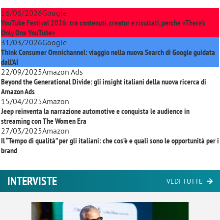
16/06/2026
Google
YouTube Festival 2026: tra contenuti, creator e risultati, perché «There’s
Only One YouTube»
31/03/2026
Google
Think Consumer Omnichannel: viaggio nella nuova Search di Google guidata
dall'AI
22/09/2025
Amazon Ads
Beyond the Generational Divide: gli insight italiani della nuova ricerca di
Amazon Ads
15/04/2025
Amazon
Jeep reinventa la narrazione automotive e conquista le audience in
streaming con
The Women Era
27/03/2025
Amazon
Il “Tempo di qualità” per gli italiani: che cos’è e quali sono le opportunità per i
brand
INTERVISTE
VEDI TUTTE