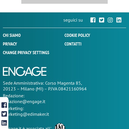
seguici su
CHI SIAMO
COOKIE POLICY
PRIVACY
CONTATTI
CHANGE PRIVACY SETTINGS
Sede
Amministrativa
: Corso Magenta 85,
20123 – Milano (MI) – P.IVA 08421160964
Redazione:
redazione@engage.it
Marketing:
marketing@edimaker.it
Engage.it è associata all'