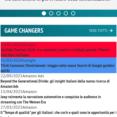
GAME CHANGERS
VEDI TUTTI
16/06/2026
Google
YouTube Festival 2026: tra contenuti, creator e risultati, perché «There’s
Only One YouTube»
31/03/2026
Google
Think Consumer Omnichannel: viaggio nella nuova Search di Google guidata
dall'AI
22/09/2025
Amazon Ads
Beyond the Generational Divide: gli insight italiani della nuova ricerca di
Amazon Ads
15/04/2025
Amazon
Jeep reinventa la narrazione automotive e conquista le audience in
streaming con
The Women Era
27/03/2025
Amazon
Il “Tempo di qualità” per gli italiani: che cos’è e quali sono le opportunità per i