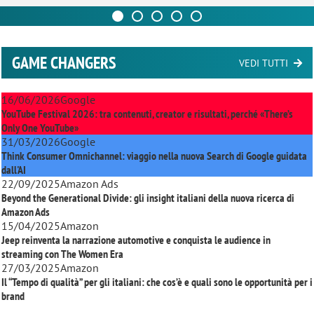
GAME CHANGERS
VEDI TUTTI
16/06/2026
Google
YouTube Festival 2026: tra contenuti, creator e risultati, perché «There’s
Only One YouTube»
31/03/2026
Google
Think Consumer Omnichannel: viaggio nella nuova Search di Google guidata
dall'AI
22/09/2025
Amazon Ads
Beyond the Generational Divide: gli insight italiani della nuova ricerca di
Amazon Ads
15/04/2025
Amazon
Jeep reinventa la narrazione automotive e conquista le audience in
streaming con
The Women Era
27/03/2025
Amazon
Il “Tempo di qualità” per gli italiani: che cos’è e quali sono le opportunità per i
brand