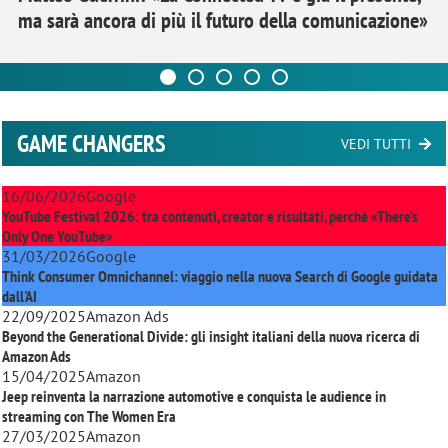
ma sarà ancora di più il futuro della comunicazione»
GAME CHANGERS
VEDI TUTTI
16/06/2026
Google
YouTube Festival 2026: tra contenuti, creator e risultati, perché «There’s
Only One YouTube»
31/03/2026
Google
Think Consumer Omnichannel: viaggio nella nuova Search di Google guidata
dall'AI
22/09/2025
Amazon Ads
Beyond the Generational Divide: gli insight italiani della nuova ricerca di
Amazon Ads
15/04/2025
Amazon
Jeep reinventa la narrazione automotive e conquista le audience in
streaming con
The Women Era
27/03/2025
Amazon