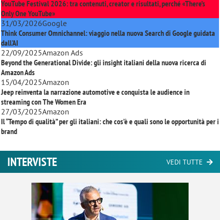
YouTube Festival 2026: tra contenuti, creator e risultati, perché «There’s
Only One YouTube»
31/03/2026
Google
Think Consumer Omnichannel: viaggio nella nuova Search di Google guidata
dall'AI
22/09/2025
Amazon Ads
Beyond the Generational Divide: gli insight italiani della nuova ricerca di
Amazon Ads
15/04/2025
Amazon
Jeep reinventa la narrazione automotive e conquista le audience in
streaming con
The Women Era
27/03/2025
Amazon
Il “Tempo di qualità” per gli italiani: che cos’è e quali sono le opportunità per i
brand
INTERVISTE
VEDI TUTTE