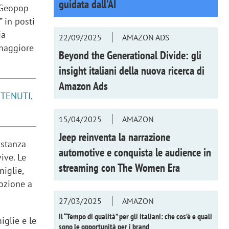
guidata dall'AI
 Geopop
 in posti
ia
22/09/2025
AMAZON ADS
 maggiore
Beyond the Generational Divide: gli
insight italiani della nuova ricerca di
Amazon Ads
TENUTI,
15/04/2025
AMAZON
Jeep reinventa la narrazione
istanza
automotive e conquista le audience in
ive. Le
streaming con
The Women Era
iglie,
dozione a
27/03/2025
AMAZON
Il “Tempo di qualità” per gli italiani: che cos’è e quali
iglie e le
sono le opportunità per i brand