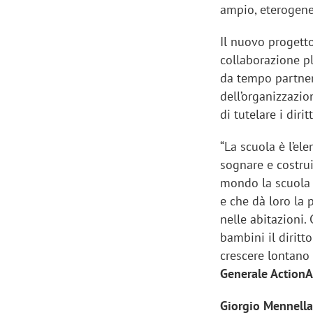
ampio, eterogeneo
Il nuovo progett
collaborazione pl
da tempo partner 
dell’organizzazion
di tutelare i diri
“La scuola è l’e
sognare e costrui
mondo la scuola 
e che dà loro la p
nelle abitazioni.
bambini il diritt
crescere lontano 
Generale ActionAi
Giorgio Mennella