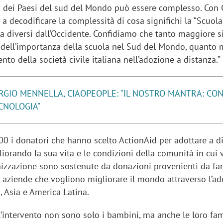
tà dei Paesi del sud del Mondo può essere complesso. Con
 decodificare la complessità di cosa significhi la “Scuola”
a diversi dall’Occidente. Confidiamo che tanto maggiore s
dell’importanza della scuola nel Sud del Mondo, quanto
ento della società civile italiana nell’adozione a distanza.”
RGIO MENNELLA, CIAOPEOPLE: "IL NOSTRO MANTRA: CON
ECNOLOGIA"
00 i donatori che hanno scelto ActionAid per adottare a d
orando la sua vita e le condizioni della comunità in cui v
anizzazione sono sostenute da donazioni provenienti da fam
 e aziende che vogliono migliorare il mondo attraverso l’a
a, Asia e America Latina.
l’intervento non sono solo i bambini, ma anche le loro fam