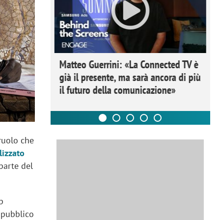
ome la
Matteo Guerrini: «La Connected TV è
nare lo
già il presente, ma sarà ancora di più
il futuro della comunicazione»
 ruolo che
lizzato
 parte del
p
 pubblico