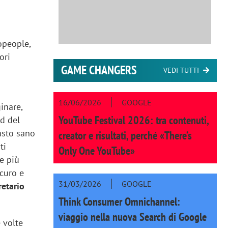
opeople,
ori
GAME CHANGERS
VEDI TUTTI
16/06/2026
GOOGLE
inare,
YouTube Festival 2026: tra contenuti,
ud del
asto sano
creator e risultati, perché «There’s
ti
Only One YouTube»
re più
icuro e
31/03/2026
GOOGLE
retario
Think Consumer Omnichannel:
viaggio nella nuova Search di Google
e volte