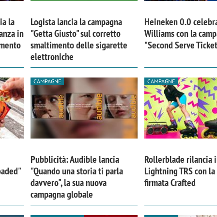
ia la
Logista lancia la campagna
Heineken 0.0 celebr
anza in
"Getta Giusto" sul corretto
Williams con la cam
imento
smaltimento delle sigarette
"Second Serve Ticke
elettroniche
CAMPAGNE
CAMPAGNE
Pubblicità: Audible lancia
Rollerblade rilancia i
Loaded"
"Quando una storia ti parla
Lightning TRS con l
davvero", la sua nuova
firmata Crafted
campagna globale