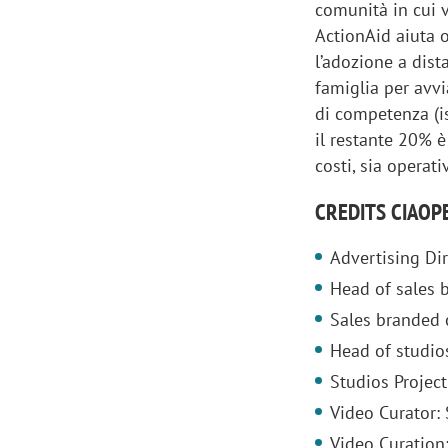
comunità in cui v
ActionAid aiuta o
l’adozione a dis
famiglia per avvi
di competenza (is
il restante 20% è
costi, sia operati
CREDITS CIAOP
Advertising Di
Head of sales 
Sales branded 
Scazz, quando un'agenzia di
Emanuele V
Head of studio
comunicazione crea un brand food:
«La creativ
Studios Projec
«Marketing e prodotto devono
amplificar
Video Curator:
crescere insieme»
Video Curatio