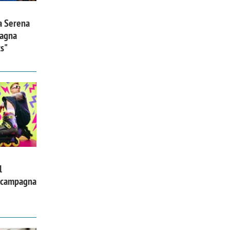
a Serena
pagna
ts"
l
a campagna