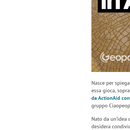
Manassero, Samsung Ads: «Con Total
Perez, Sam
View la reach della CTV diventa
mercato st
finalmente misurabile»
crescere»
Nasce per spiega
essa gioca, sopra
da ActionAid con
gruppo Ciaopeop
Nato da un’idea 
desidera condivi