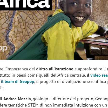
sung Ads: «L'Italia è un
Networking agli eventi: c
rategico e continuerà a
startup Kicè punta a elimi
"spreco di relazioni"
re l’importanza del
diritto all'istruzione
e approfondire il
ttutto in paesi come quelli dell’Africa centrale,
il
video rea
 il team di Geopop
, il progetto di divulgazione scientifica
le.
di
Andrea Moccia
, geologo e direttore del progetto, Geopo
dere tematiche STEM di non immediata intuizione con un