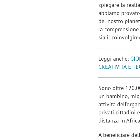
spiegare la real
abbiamo provato a
del nostro pianet
la comprensione 
sia il coinvolgim
Leggi anche:
GIO
CREATIVITÀ E T
Sono oltre 120.0
un bambino, migli
attività dell’org
privati cittadini
distanza in Afric
A beneficiare del