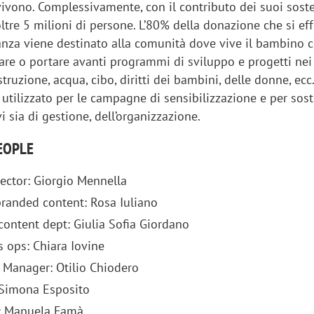
ivono. Complessivamente, con il contributo dei suoi soste
ltre 5 milioni di persone. L’80% della donazione che si ef
tanza viene destinato alla comunità dove vive il bambino c
are o portare avanti programmi di sviluppo e progetti nei 
truzione, acqua, cibo, diritti dei bambini, delle donne, ecc
 utilizzato per le campagne di sensibilizzazione e per sost
vi sia di gestione, dell’organizzazione.
EOPLE
rector: Giorgio Mennella
branded content: Rosa Iuliano
content dept: Giulia Sofia Giordano
iora di Deloitte Digital:
Ricerche di mercato. Neri,
s ops: Chiara Iovine
ità resta centrale, l’AI deve
Doxa: «Non basta più desc
t Manager: Otilio Chiodero
e il talento»
fenomeni: bisogna compre
 Simona Esposito
tradurli in azioni»
n: Manuela Famà