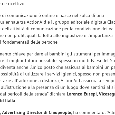
 e ricettivo.
o di comunicazione è online e nasce nel solco di una
uriennale tra ActionAid e il gruppo editoriale digitale Cia
dell'attività di comunicazione per la condivisione dei val
e non profit, quali la lotta alle ingiustizie e l'importanza
tti fondamentali delle persone.
lemento chiave per dare ai bambini gli strumenti per immag
re il miglior futuro possibile. Spesso in molti Paesi del S
diventa anche l’unico posto che assicura ai bambini un p
ossibilità di utilizzare i servizi igienici, spesso non presen
 Grazie all’ adozione a distanza, ActionAid assicura a semp
o all’istruzione e la presenza di un luogo dove sentirsi al s
dai pericoli della strada” dichiara
Lorenzo Eusepi, Viceseg
d Italia.
, Advertising Director di Ciaopeople
, ha commentato: ‘’All