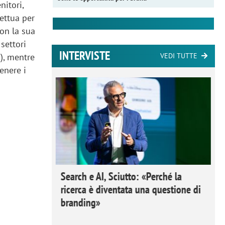
nitori,
fettua per
on la sua
settori
INTERVISTE
.), mentre
VEDI TUTTE
enere i
 Ipsos
Search e AI, Sciutto: «Perché la
rivere i
ricerca è diventata una questione di
nderli e
branding»