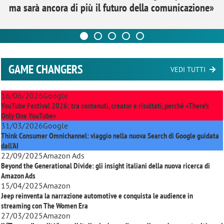
ma sarà ancora di più il futuro della comunicazione»
GAME CHANGERS
VEDI TUTTI
16/06/2026
Google
YouTube Festival 2026: tra contenuti, creator e risultati, perché «There’s
Only One YouTube»
31/03/2026
Google
Think Consumer Omnichannel: viaggio nella nuova Search di Google guidata
dall'AI
22/09/2025
Amazon Ads
Beyond the Generational Divide: gli insight italiani della nuova ricerca di
Amazon Ads
15/04/2025
Amazon
Jeep reinventa la narrazione automotive e conquista le audience in
streaming con
The Women Era
27/03/2025
Amazon