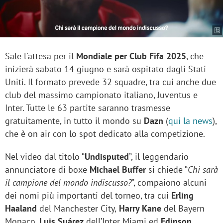
Sale l'attesa per il
Mondiale per Club Fifa 2025
, che
inizierà sabato 14 giugno e sarà ospitato dagli Stati
Uniti. Il formato prevede 32 squadre, tra cui anche due
club del massimo campionato italiano, Juventus e
Inter. Tutte le 63 partite saranno trasmesse
gratuitamente, in tutto il mondo su
Dazn
(
qui la news
),
che è on air con lo spot dedicato alla competizione.
Nel video dal titolo “
Undisputed
”, il leggendario
annunciatore di boxe
Michael Buffer
si chiede “
Chi sarà
il campione del mondo indiscusso?
”, compaiono alcuni
dei nomi più importanti del torneo, tra cui
Erling
Haaland
del Manchester City,
Harry Kane
del Bayern
Monaco,
Luis Suárez
dell’Inter Miami ed
Edinson