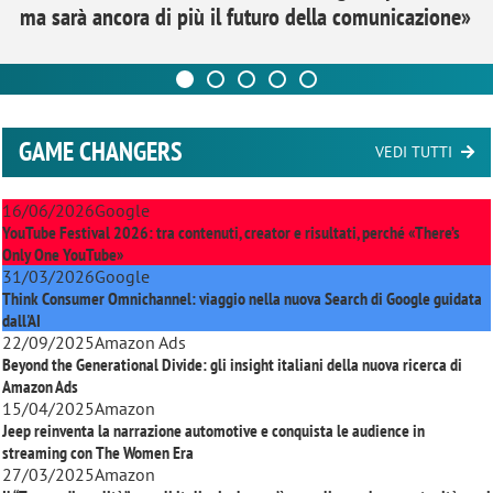
ma sarà ancora di più il futuro della comunicazione»
GAME CHANGERS
VEDI TUTTI
16/06/2026
Google
YouTube Festival 2026: tra contenuti, creator e risultati, perché «There’s
Only One YouTube»
31/03/2026
Google
Think Consumer Omnichannel: viaggio nella nuova Search di Google guidata
dall'AI
22/09/2025
Amazon Ads
Beyond the Generational Divide: gli insight italiani della nuova ricerca di
Amazon Ads
15/04/2025
Amazon
Jeep reinventa la narrazione automotive e conquista le audience in
streaming con
The Women Era
27/03/2025
Amazon