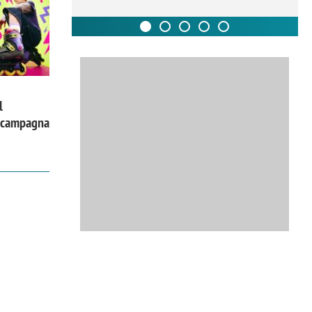
l
a campagna