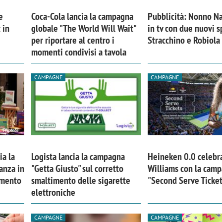
e
Coca-Cola lancia la campagna
Pubblicità: Nonno Na
 in
globale "The World Will Wait"
in tv con due nuovi s
per riportare al centro i
Stracchino e Robiola
momenti condivisi a tavola
CAMPAGNE
CAMPAGNE
ia la
Logista lancia la campagna
Heineken 0.0 celebr
anza in
"Getta Giusto" sul corretto
Williams con la cam
iora di Deloitte Digital:
Ricerche di mercato. Neri,
imento
smaltimento delle sigarette
"Second Serve Ticke
ità resta centrale, l’AI deve
Doxa: «Non basta più desc
elettroniche
e il talento»
fenomeni: bisogna compre
tradurli in azioni»
CAMPAGNE
CAMPAGNE