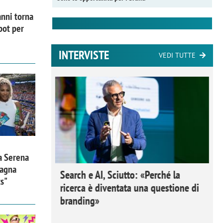
nni torna
pot per
INTERVISTE
VEDI TUTTE
a Serena
pagna
 Ipsos
Search e AI, Sciutto: «Perché la
ts"
rivere i
ricerca è diventata una questione di
nderli e
branding»