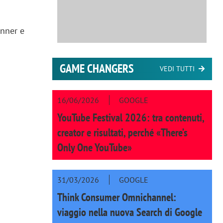
anner e
GAME CHANGERS
VEDI TUTTI
16/06/2026
GOOGLE
YouTube Festival 2026: tra contenuti,
creator e risultati, perché «There’s
Only One YouTube»
31/03/2026
GOOGLE
Think Consumer Omnichannel:
viaggio nella nuova Search di Google