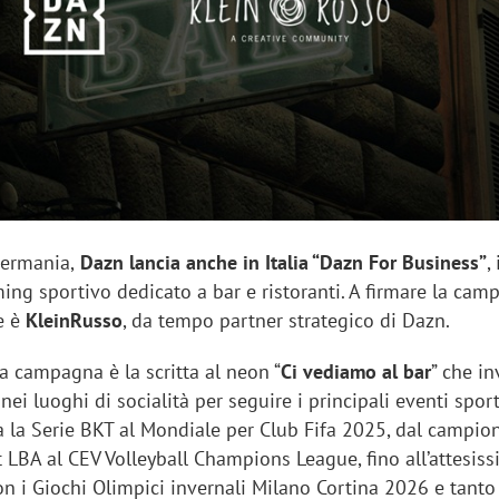
sung Ads: «L'Italia è un
Networking agli eventi: c
rategico e continuerà a
startup Kicè punta a elimi
"spreco di relazioni"
Germania,
Dazn lancia anche in Italia “Dazn For Business”
,
ming sportivo dedicato a bar e ristoranti. A firmare la ca
e è
KleinRusso
, da tempo partner strategico di Dazn.
a campagna è la scritta al neon “
Ci vediamo al bar
” che in
i nei luoghi di socialità per seguire i principali eventi sport
ta la Serie BKT al Mondiale per Club Fifa 2025, dal campio
t LBA al CEV Volleyball Champions League, fino all’attesis
 i Giochi Olimpici invernali Milano Cortina 2026 e tanto 