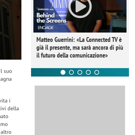
ome la
Matteo Guerrini: «La Connected TV è
nare lo
già il presente, ma sarà ancora di più
il futuro della comunicazione»
 il suo
mpagna
vita i
ivi della
nato
simo
altro