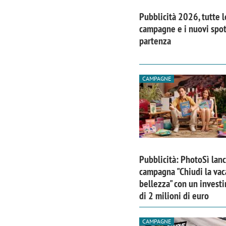
Pubblicità 2026, tutte l
campagne e i nuovi spot
partenza
CAMPAGNE
Pubblicità: PhotoSì lanc
campagna "Chiudi la vac
Scazz, quando un'agenzia di
Emanuele V
bellezza" con un invest
comunicazione crea un brand food:
«La creativ
di 2 milioni di euro
«Marketing e prodotto devono
amplificar
crescere insieme»
CAMPAGNE