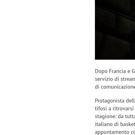
Manassero, Samsung Ads: «Con Total
Perez, Sam
View la reach della CTV diventa
mercato st
finalmente misurabile»
crescere»
Dopo Francia e 
servizio di strea
di comunicazion
Protagonista dell
tifosi a ritrovars
stagione: da tut
italiano di baske
appuntamento con