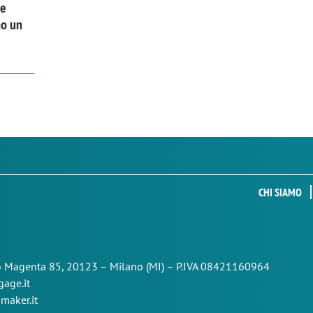
 e
no un
CHI SIAMO
so Magenta 85,
20123 – Milano (MI) – P.IVA 08421160964
age.it
maker.it