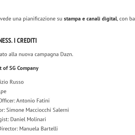
vede una pianificazione su
stampa e canali digital
, con b
ESS. I CREDITI
rato alla nuova campagna Dazn.
rt of SG Company
izio Russo
lpe
Officer: Antonio Fatini
tor: Simone Macciocchi Salerni
gist: Daniel Molinari
Director: Manuela Bartelli