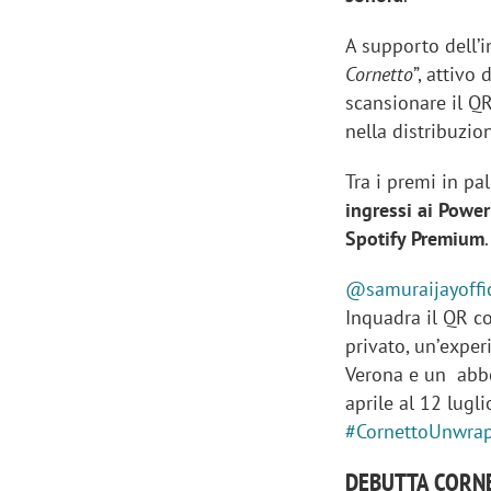
A supporto dell’i
Cornetto
”, attivo 
scansionare il QR
nella distribuzi
Tra i premi in pa
ingressi ai Powe
Spotify Premium
.
@samuraijayoffic
Inquadra il QR c
privato, unʼexpe
Verona e un abbo
Scazz, quando un'agenzia di
Emanuele V
aprile al 12 lug
comunicazione crea un brand food:
«La creativ
#CornettoUnwra
«Marketing e prodotto devono
amplificar
crescere insieme»
DEBUTTA CORNE