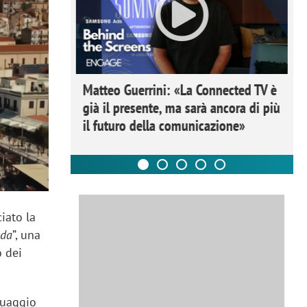
ome la
Matteo Guerrini: «La Connected TV è
nare lo
già il presente, ma sarà ancora di più
il futuro della comunicazione»
ciato la
ida
”, una
o dei
guaggio