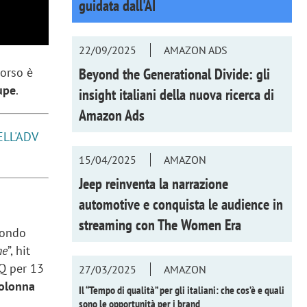
guidata dall'AI
22/09/2025
AMAZON ADS
Beyond the Generational Divide: gli
corso è
upe
.
insight italiani della nuova ricerca di
Amazon Ads
LL'ADV
15/04/2025
AMAZON
Jeep reinventa la narrazione
automotive e conquista le audience in
streaming con
The Women Era
mondo
ne
”, hit
IQ per 13
27/03/2025
AMAZON
colonna
Il “Tempo di qualità” per gli italiani: che cos’è e quali
sono le opportunità per i brand