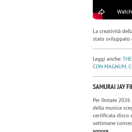
La creatività de
stato sviluppato
Leggi anche:
THE
CON MAGNUM, CO
SAMURAI JAY F
Per l’estate 2026
della musica sc
certificata disco
settimane consec
sonora
.