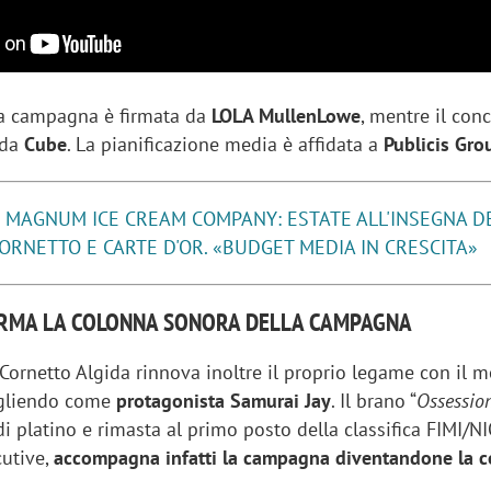
lla campagna è firmata da
LOLA MullenLowe
, mentre il con
 da
Cube
. La pianificazione media è affidata a
Publicis Gro
 MAGNUM ICE CREAM COMPANY: ESTATE ALL'INSEGNA DE
RNETTO E CARTE D'OR. «BUDGET MEDIA IN CRESCITA»
IRMA LA COLONNA SONORA DELLA CAMPAGNA
 Cornetto Algida rinnova inoltre il proprio legame con il 
egliendo come
protagonista Samurai Jay
. Il brano “
Ossessio
 di platino e rimasta al primo posto della classifica FIMI/N
utive,
accompagna infatti la campagna diventandone la 