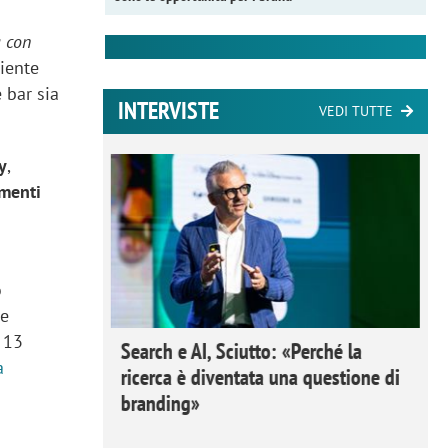
a con
ciente
 bar sia
INTERVISTE
VEDI TUTTE
y
,
menti
o
 e
 13
 Ipsos
Search e AI, Sciutto: «Perché la
a
rivere i
ricerca è diventata una questione di
nderli e
branding»