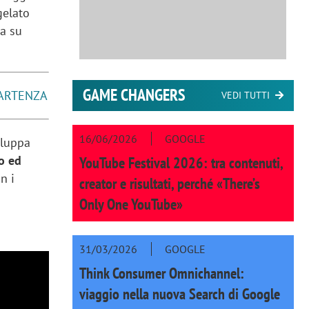
gelato
va su
GAME CHANGERS
PARTENZA
VEDI TUTTI
16/06/2026
GOOGLE
iluppa
io ed
YouTube Festival 2026: tra contenuti,
n i
creator e risultati, perché «There’s
Only One YouTube»
31/03/2026
GOOGLE
Think Consumer Omnichannel:
viaggio nella nuova Search di Google