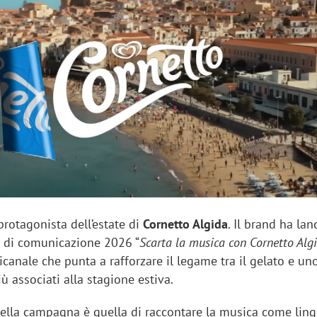
sung Ads: «L'Italia è un
Networking agli eventi: c
rategico e continuerà a
startup Kicè punta a elimi
"spreco di relazioni"
rotagonista dell’estate di
Cornetto Algida
. Il brand ha lan
di comunicazione 2026 “
Scarta la musica con Cornetto Alg
canale che punta a rafforzare il legame tra il gelato e un
iù associati alla stagione estiva.
 della campagna è quella di raccontare la musica come lin