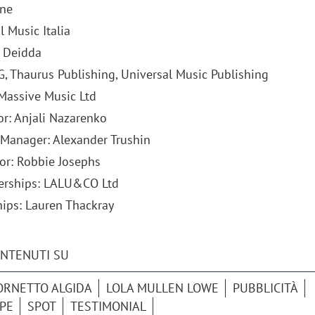
one
l Music Italia
a Deidda
G, Thaurus Publishing, Universal Music Publishing
 Massive Music Ltd
or: Anjali Nazarenko
 Manager: Alexander Trushin
or: Robbie Josephs
nerships: LALU&CO Ltd
ships: Lauren Thackray
ONTENUTI SU
ORNETTO ALGIDA
LOLA MULLEN LOWE
PUBBLICITÀ
UPE
SPOT
TESTIMONIAL