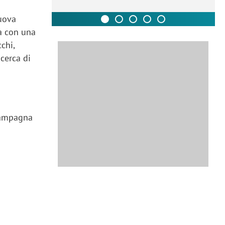
nuova
ea con una
chi,
cerca di
 campagna