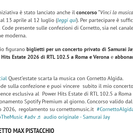
niziativa è stato lanciato anche il
concorso
“
Vinci la music
dal 13 aprile al 12 luglio (
leggi qui
). Per partecipare è suffi
 Code presente sulle confezioni di Cornetto, sia nel canale
one moderna.
lio figurano
biglietti per un concerto privato di Samurai Ja
r Hits Estate 2026 di RTL 102.5 a Roma e Verona
e
abbona
ial
Questʼestate scarta la musica con Cornetto Algida.
ode sulla confezione e puoi vincere subito il mio concert
rience esclusiva al Power Hits Estate di RTL 102.5 a Roma
namento Spotify Premium al giorno. Concorso valido dal
iora di Deloitte Digital:
Ricerche di mercato. Neri,
lio 2026, regolamento su cornettomusic.it
#CornettoAlgid
ità resta centrale, l’AI deve
Doxa: «Non basta più desc
pTheMusic
#adv
♬ audio originale - Samurai Jay
e il talento»
fenomeni: bisogna compre
tradurli in azioni»
TTO MAX PISTACCHIO