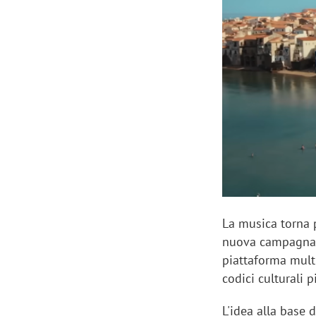
Manassero, Samsung Ads: «Con Total
Perez, Sam
View la reach della CTV diventa
mercato st
finalmente misurabile»
crescere»
La musica torna p
nuova campagna 
piattaforma multi
codici culturali p
L'idea alla base