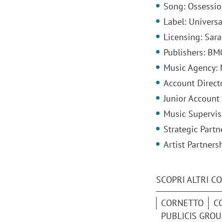
Song: Ossessi
Label: Universa
Licensing: Sar
Publishers: BM
Music Agency:
Account Direct
Junior Account
Music Supervis
Strategic Part
Artist Partner
SCOPRI ALTRI C
CORNETTO
C
PUBLICIS GRO