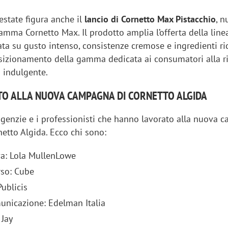
’estate figura anche il
lancio di Cornetto Max Pistacchio
, 
amma Cornetto Max. Il prodotto amplia l’offerta della lin
ta su gusto intenso, consistenze cremose e ingredienti ric
osizionamento della gamma dedicata ai consumatori alla ri
ù indulgente.
TO ALLA NUOVA CAMPAGNA DI CORNETTO ALGIDA
agenzie e i professionisti che hanno lavorato alla nuova
netto Algida. Ecco chi sono:
va: Lola MullenLowe
rso: Cube
ublicis
unicazione: Edelman Italia
 Jay