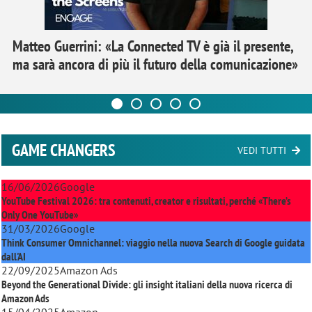
Matteo Guerrini: «La Connected TV è già il presente,
ma sarà ancora di più il futuro della comunicazione»
GAME CHANGERS
VEDI TUTTI
16/06/2026
Google
YouTube Festival 2026: tra contenuti, creator e risultati, perché «There’s
Only One YouTube»
31/03/2026
Google
Think Consumer Omnichannel: viaggio nella nuova Search di Google guidata
dall'AI
22/09/2025
Amazon Ads
Beyond the Generational Divide: gli insight italiani della nuova ricerca di
Amazon Ads