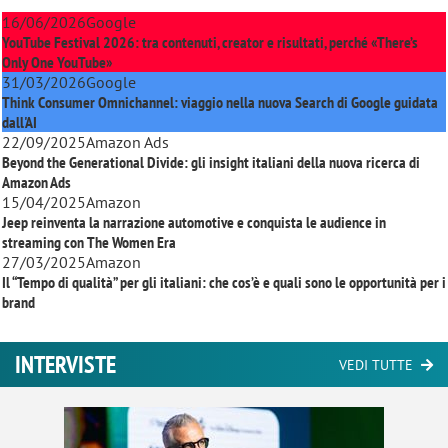
16/06/2026
Google
YouTube Festival 2026: tra contenuti, creator e risultati, perché «There’s
Only One YouTube»
31/03/2026
Google
Think Consumer Omnichannel: viaggio nella nuova Search di Google guidata
dall'AI
22/09/2025
Amazon Ads
Beyond the Generational Divide: gli insight italiani della nuova ricerca di
Amazon Ads
15/04/2025
Amazon
Jeep reinventa la narrazione automotive e conquista le audience in
streaming con
The Women Era
27/03/2025
Amazon
Il “Tempo di qualità” per gli italiani: che cos’è e quali sono le opportunità per i
brand
INTERVISTE
VEDI TUTTE