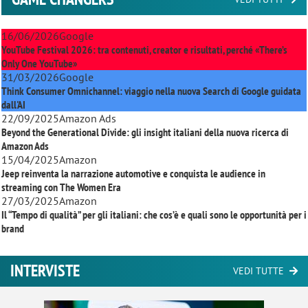
16/06/2026
Google
YouTube Festival 2026: tra contenuti, creator e risultati, perché «There’s
Only One YouTube»
31/03/2026
Google
Think Consumer Omnichannel: viaggio nella nuova Search di Google guidata
dall'AI
22/09/2025
Amazon Ads
Beyond the Generational Divide: gli insight italiani della nuova ricerca di
Amazon Ads
15/04/2025
Amazon
Jeep reinventa la narrazione automotive e conquista le audience in
streaming con
The Women Era
27/03/2025
Amazon
Il “Tempo di qualità” per gli italiani: che cos’è e quali sono le opportunità per i
brand
INTERVISTE
VEDI TUTTE