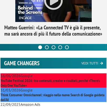
Matteo Guerrini: «La Connected TV è già il presente,
ma sarà ancora di più il futuro della comunicazione»
GAME CHANGERS
VEDI TUTTI
16/06/2026
Google
YouTube Festival 2026: tra contenuti, creator e risultati, perché «There’s
Only One YouTube»
31/03/2026
Google
Think Consumer Omnichannel: viaggio nella nuova Search di Google guidata
dall'AI
22/09/2025
Amazon Ads