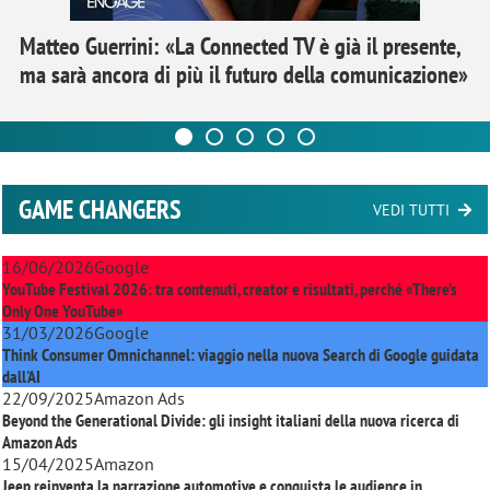
Matteo Guerrini: «La Connected TV è già il presente,
ma sarà ancora di più il futuro della comunicazione»
GAME CHANGERS
VEDI TUTTI
16/06/2026
Google
YouTube Festival 2026: tra contenuti, creator e risultati, perché «There’s
Only One YouTube»
31/03/2026
Google
Think Consumer Omnichannel: viaggio nella nuova Search di Google guidata
dall'AI
22/09/2025
Amazon Ads
Beyond the Generational Divide: gli insight italiani della nuova ricerca di
Amazon Ads
15/04/2025
Amazon
Jeep reinventa la narrazione automotive e conquista le audience in