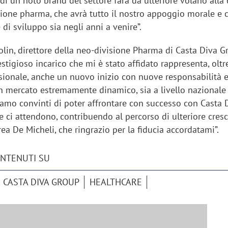
 di un noto brand del settore farà da ulteriore volano alla 
sione pharma, che avrà tutto il nostro appoggio morale e 
 di sviluppo sia negli anni a venire”.
lin, direttore della neo-divisione Pharma di Casta Diva G
stigioso incarico che mi è stato affidato rappresenta, olt
sionale, anche un nuovo inizio con nuove responsabilità e
iora di Deloitte Digital:
Ricerche di mercato. Neri,
un mercato estremamente dinamico, sia a livello nazionale
ità resta centrale, l’AI deve
Doxa: «Non basta più desc
siamo convinti di poter affrontare con successo con Casta 
e il talento»
fenomeni: bisogna compre
e ci attendono, contribuendo al percorso di ulteriore cresc
tradurli in azioni»
rea De Micheli, che ringrazio per la fiducia accordatami”.
ONTENUTI SU
CASTA DIVA GROUP
HEALTHCARE