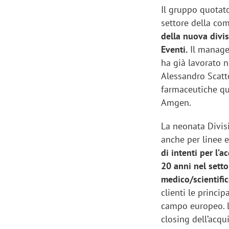
Il gruppo quotato
settore della co
della nuova div
Eventi.
Il manager
ha già lavorato n
Alessandro Scatt
farmaceutiche qu
Amgen.
La neonata Divis
anche per linee e
di intenti per l’
20 anni nel sett
medico/scientifi
clienti le princip
campo europeo. L
closing dell’acqu