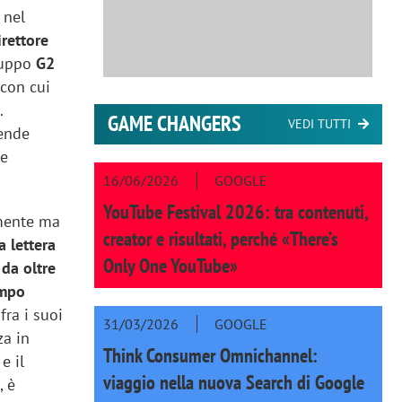
 nel
irettore
gruppo
G2
con cui
.
GAME CHANGERS
VEDI TUTTI
iende
 e
16/06/2026
GOOGLE
YouTube Festival 2026: tra contenuti,
amente ma
creator e risultati, perché «There’s
a lettera
Only One YouTube»
 da oltre
ampo
fra i suoi
31/03/2026
GOOGLE
za in
Think Consumer Omnichannel:
e il
viaggio nella nuova Search di Google
, è