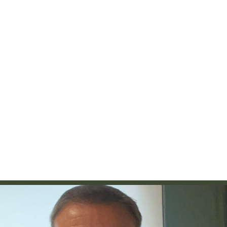
sung Ads: «L'Italia è un
Networking agli eventi: c
rategico e continuerà a
startup Kicè punta a elimi