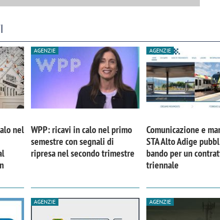
I
AGENZIE
AGENZIE
calo nel
WPP: ricavi in calo nel primo
Comunicazione e mar
semestre con segnali di
STA Alto Adige pubbl
al
ripresa nel secondo trimestre
bando per un contrat
in
triennale
AGENZIE
AGENZIE