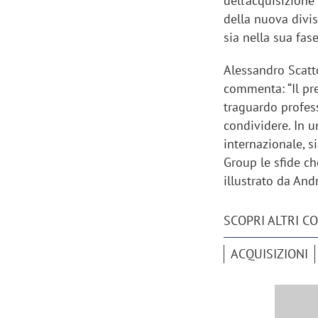
dell’acquisizione
della nuova divi
sia nella sua fase
Alessandro Scatto
commenta: “Il pre
traguardo profes
Scazz, quando un'agenzia di
Emanuele V
condividere. In 
comunicazione crea un brand food:
«La creativ
internazionale, 
«Marketing e prodotto devono
amplificar
Group le sfide ch
crescere insieme»
illustrato da And
SCOPRI ALTRI C
ACQUISIZIONI