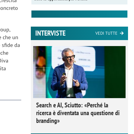
crescita
concreto
roup,
INTERVISTE
VEDI TUTTE
re che un
 sfide da
 Ipsos
 che
rivere i
Diva
nderli e
ita
Search e AI, Sciutto: «Perché la
ricerca è diventata una questione di
branding»