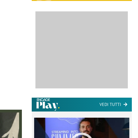
VEDI TUTTI
ome la
nare lo