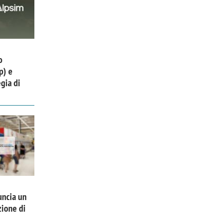
o
p) e
gia di
uncia un
zione di