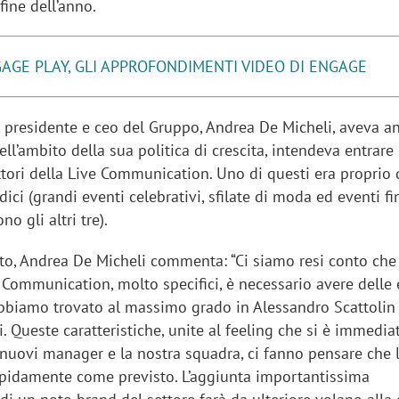
 fine dell’anno.
AGE PLAY, GLI APPROFONDIMENTI VIDEO DI ENGAGE
il presidente e ceo del Gruppo, Andrea De Micheli, aveva a
ell’ambito della sua politica di crescita, intendeva entrare 
ttori della Live Communication. Uno di questi era proprio 
ici (grandi eventi celebrativi, sfilate di moda ed eventi fin
no gli altri tre).
to, Andrea De Micheli commenta: “Ci siamo resi conto che 
 Communication, molto specifici, è necessario avere delle 
 abbiamo trovato al massimo grado in Alessandro Scattolin
i. Queste caratteristiche, unite al feeling che si è immedi
 nuovi manager e la nostra squadra, ci fanno pensare che l
pidamente come previsto. L’aggiunta importantissima