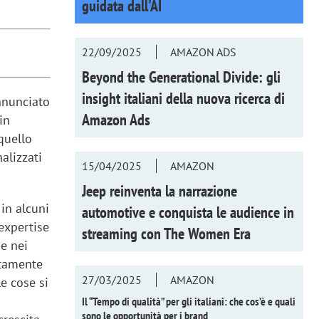
guidata dall'AI
22/09/2025
AMAZON ADS
Beyond the Generational Divide: gli
insight italiani della nuova ricerca di
nnunciato
Amazon Ads
in
quello
alizzati
15/04/2025
AMAZON
Jeep reinventa la narrazione
in alcuni
automotive e conquista le audience in
expertise
streaming con
The Women Era
 e nei
atamente
27/03/2025
AMAZON
e cose si
Il “Tempo di qualità” per gli italiani: che cos’è e quali
sono le opportunità per i brand