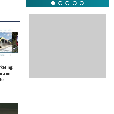
keting:
ica un
to