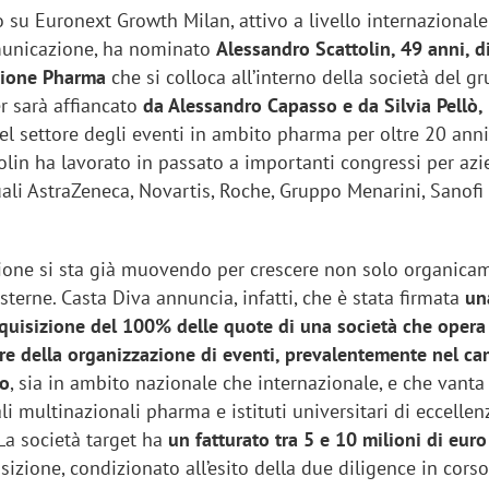
 su Euronext Growth Milan, attivo a livello internazionale
municazione, ha nominato
Alessandro Scattolin, 49 anni, d
isione Pharma
che si colloca all’interno della società del 
 sarà affiancato
da Alessandro Capasso e da Silvia Pellò,
el settore degli eventi in ambito pharma per oltre 20 anni
olin ha lavorato in passato a importanti congressi per az
ali AstraZeneca, Novartis, Roche, Gruppo Menarini, Sanofi
ione si sta già muovendo per crescere non solo organic
sterne. Casta Diva annuncia, infatti, che è stata firmata
un
acquisizione del 100% delle quote di una società che opera
ore della organizzazione di eventi, prevalentemente nel c
co
, sia in ambito nazionale che internazionale, e che vanta 
ali multinazionali pharma e istituti universitari di eccellen
a società target ha
un fatturato tra 5 e 10 milioni di euro
isizione, condizionato all’esito della due diligence in corso