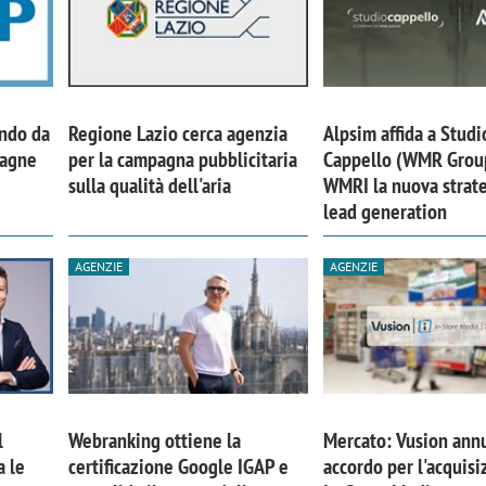
ando da
Regione Lazio cerca agenzia
Alpsim affida a Studi
pagne
per la campagna pubblicitaria
Cappello (WMR Grou
sulla qualità dell'aria
WMRI la nuova strate
lead generation
AGENZIE
AGENZIE
l
Webranking ottiene la
Mercato: Vusion ann
a le
certificazione Google IGAP e
accordo per l'acquisi