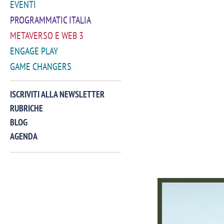
EVENTI
PROGRAMMATIC ITALIA
METAVERSO E WEB 3
ENGAGE PLAY
GAME CHANGERS
ISCRIVITI ALLA NEWSLETTER
RUBRICHE
BLOG
AGENDA
VIDEO
Manassero, Samsung Ads: «Con Total
Perez, Sam
View la reach della CTV diventa
mercato st