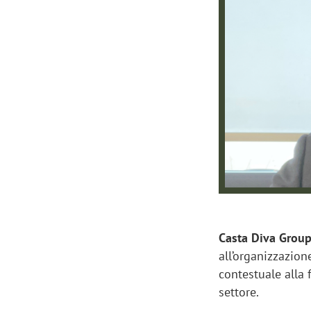
finalmente misurabile»
crescere»
Casta Diva Grou
all’organizzazion
contestuale alla 
settore.