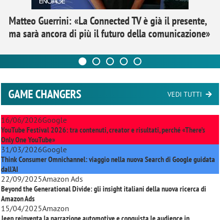
Matteo Guerrini: «La Connected TV è già il presente,
ma sarà ancora di più il futuro della comunicazione»
GAME CHANGERS
VEDI TUTTI
16/06/2026
Google
YouTube Festival 2026: tra contenuti, creator e risultati, perché «There’s
Only One YouTube»
31/03/2026
Google
Think Consumer Omnichannel: viaggio nella nuova Search di Google guidata
dall'AI
22/09/2025
Amazon Ads
Beyond the Generational Divide: gli insight italiani della nuova ricerca di
Amazon Ads
15/04/2025
Amazon
Jeep reinventa la narrazione automotive e conquista le audience in