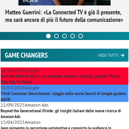
Matteo Guerrini: «La Connected TV è già il presente,
ma sarà ancora di più il futuro della comunicazione»
GAME CHANGERS
VEDI TUTTI
16/06/2026
Google
YouTube Festival 2026: tra contenuti, creator e risultati, perché «There’s
Only One YouTube»
31/03/2026
Google
Think Consumer Omnichannel: viaggio nella nuova Search di Google guidata
dall'AI
22/09/2025
Amazon Ads
Beyond the Generational Divide: gli insight italiani della nuova ricerca di
Amazon Ads
15/04/2025
Amazon
Jeep reinventa la narrazione automotive e conquista le audience in