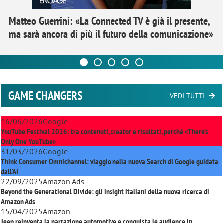
Matteo Guerrini: «La Connected TV è già il presente,
ma sarà ancora di più il futuro della comunicazione»
GAME CHANGERS
VEDI TUTTI
16/06/2026
Google
YouTube Festival 2026: tra contenuti, creator e risultati, perché «There’s
Only One YouTube»
31/03/2026
Google
Think Consumer Omnichannel: viaggio nella nuova Search di Google guidata
dall'AI
22/09/2025
Amazon Ads
Beyond the Generational Divide: gli insight italiani della nuova ricerca di
Amazon Ads
15/04/2025
Amazon
Jeep reinventa la narrazione automotive e conquista le audience in