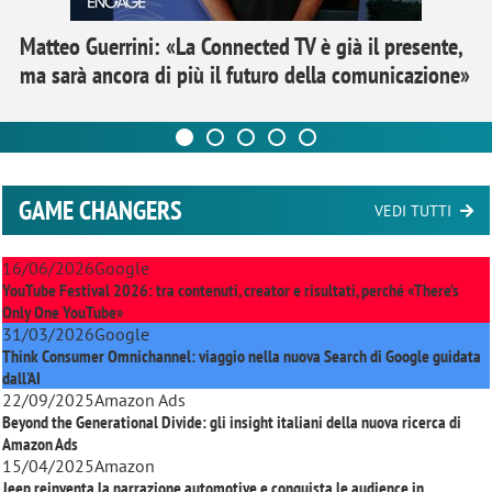
Matteo Guerrini: «La Connected TV è già il presente,
ma sarà ancora di più il futuro della comunicazione»
GAME CHANGERS
VEDI TUTTI
16/06/2026
Google
YouTube Festival 2026: tra contenuti, creator e risultati, perché «There’s
Only One YouTube»
31/03/2026
Google
Think Consumer Omnichannel: viaggio nella nuova Search di Google guidata
dall'AI
22/09/2025
Amazon Ads
Beyond the Generational Divide: gli insight italiani della nuova ricerca di
Amazon Ads
15/04/2025
Amazon
Jeep reinventa la narrazione automotive e conquista le audience in