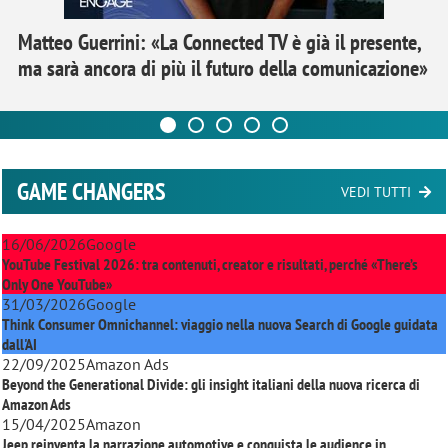
Matteo Guerrini: «La Connected TV è già il presente,
ma sarà ancora di più il futuro della comunicazione»
GAME CHANGERS
VEDI TUTTI
16/06/2026
Google
YouTube Festival 2026: tra contenuti, creator e risultati, perché «There’s
Only One YouTube»
31/03/2026
Google
Think Consumer Omnichannel: viaggio nella nuova Search di Google guidata
dall'AI
22/09/2025
Amazon Ads
Beyond the Generational Divide: gli insight italiani della nuova ricerca di
Amazon Ads
15/04/2025
Amazon
Jeep reinventa la narrazione automotive e conquista le audience in