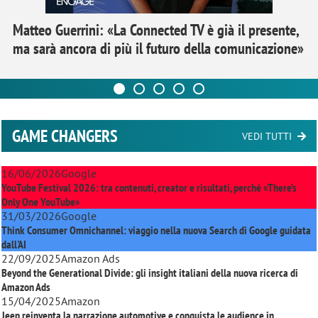
Matteo Guerrini: «La Connected TV è già il presente,
ma sarà ancora di più il futuro della comunicazione»
GAME CHANGERS
VEDI TUTTI
16/06/2026
Google
YouTube Festival 2026: tra contenuti, creator e risultati, perché «There’s
Only One YouTube»
31/03/2026
Google
Think Consumer Omnichannel: viaggio nella nuova Search di Google guidata
dall'AI
22/09/2025
Amazon Ads
Beyond the Generational Divide: gli insight italiani della nuova ricerca di
Amazon Ads
15/04/2025
Amazon
Jeep reinventa la narrazione automotive e conquista le audience in