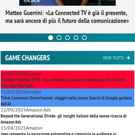
Matteo Guerrini: «La Connected TV è già il presente,
ma sarà ancora di più il futuro della comunicazione»
GAME CHANGERS
VEDI TUTTI
16/06/2026
Google
YouTube Festival 2026: tra contenuti, creator e risultati, perché «There’s
Only One YouTube»
31/03/2026
Google
Think Consumer Omnichannel: viaggio nella nuova Search di Google guidata
dall'AI
22/09/2025
Amazon Ads
Beyond the Generational Divide: gli insight italiani della nuova ricerca di
Amazon Ads
15/04/2025
Amazon
Jeep reinventa la narrazione automotive e conquista le audience in