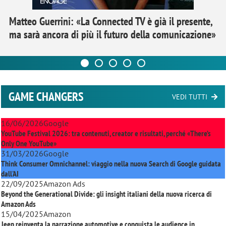
Matteo Guerrini: «La Connected TV è già il presente,
ma sarà ancora di più il futuro della comunicazione»
GAME CHANGERS
VEDI TUTTI
16/06/2026
Google
YouTube Festival 2026: tra contenuti, creator e risultati, perché «There’s
Only One YouTube»
31/03/2026
Google
Think Consumer Omnichannel: viaggio nella nuova Search di Google guidata
dall'AI
22/09/2025
Amazon Ads
Beyond the Generational Divide: gli insight italiani della nuova ricerca di
Amazon Ads
15/04/2025
Amazon
Jeep reinventa la narrazione automotive e conquista le audience in