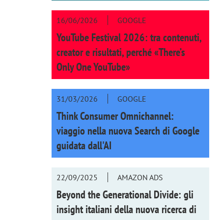
16/06/2026
GOOGLE
YouTube Festival 2026: tra contenuti,
creator e risultati, perché «There’s
Only One YouTube»
31/03/2026
GOOGLE
Think Consumer Omnichannel:
viaggio nella nuova Search di Google
guidata dall'AI
22/09/2025
AMAZON ADS
Beyond the Generational Divide: gli
insight italiani della nuova ricerca di