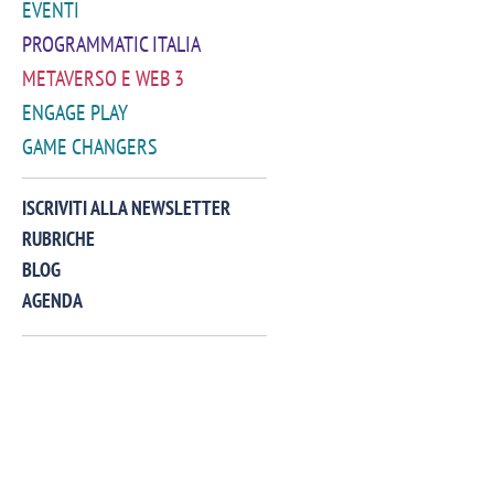
EVENTI
PROGRAMMATIC ITALIA
METAVERSO E WEB 3
ENGAGE PLAY
GAME CHANGERS
VIDEO
ISCRIVITI ALLA NEWSLETTER
RUBRICHE
BLOG
AGENDA
Manassero, Samsung Ads: «Con Total
Perez, Sam
View la reach della CTV diventa
mercato st