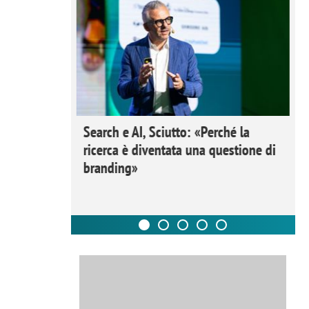
 Ipsos
Search e AI, Sciutto: «Perché la
rivere i
ricerca è diventata una questione di
nderli e
branding»