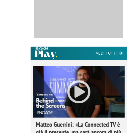
VEDI TUTTI
ome la
Matteo Guerrini: «La Connected TV è
nare lo
già il presente, ma sarà ancora di più