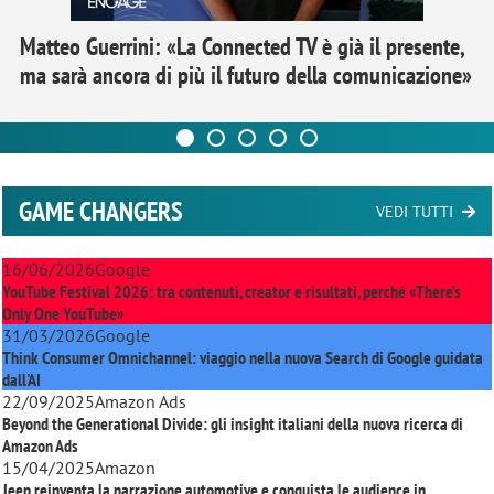
Matteo Guerrini: «La Connected TV è già il presente,
ma sarà ancora di più il futuro della comunicazione»
GAME CHANGERS
VEDI TUTTI
16/06/2026
Google
YouTube Festival 2026: tra contenuti, creator e risultati, perché «There’s
Only One YouTube»
31/03/2026
Google
Think Consumer Omnichannel: viaggio nella nuova Search di Google guidata
dall'AI
22/09/2025
Amazon Ads
Beyond the Generational Divide: gli insight italiani della nuova ricerca di
Amazon Ads
15/04/2025
Amazon
Jeep reinventa la narrazione automotive e conquista le audience in