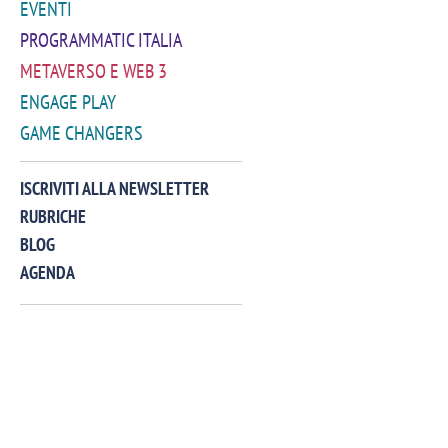
EVENTI
PROGRAMMATIC ITALIA
METAVERSO E WEB 3
ENGAGE PLAY
GAME CHANGERS
VIDEO
ISCRIVITI ALLA NEWSLETTER
RUBRICHE
BLOG
AGENDA
Manassero, Samsung Ads: «Con Total
Perez, Sam
View la reach della CTV diventa
mercato st