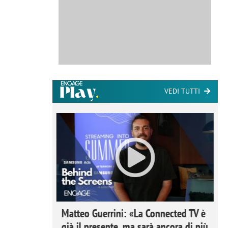
VEDI TUTTI
ome la
Matteo Guerrini: «La Connected TV è
nare lo
già il presente, ma sarà ancora di più