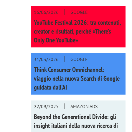
16/06/2026
GOOGLE
YouTube Festival 2026: tra contenuti,
creator e risultati, perché «There’s
Only One YouTube»
31/03/2026
GOOGLE
Think Consumer Omnichannel:
viaggio nella nuova Search di Google
guidata dall'AI
22/09/2025
AMAZON ADS
Beyond the Generational Divide: gli
insight italiani della nuova ricerca di