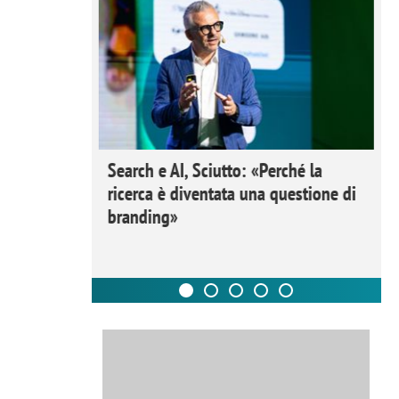
 Ipsos
Search e AI, Sciutto: «Perché la
rivere i
ricerca è diventata una questione di
nderli e
branding»