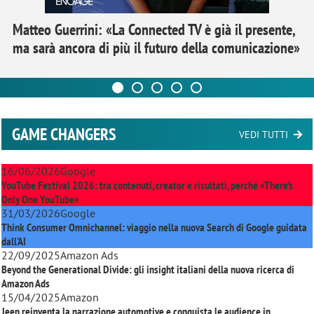
Matteo Guerrini: «La Connected TV è già il presente,
ma sarà ancora di più il futuro della comunicazione»
GAME CHANGERS
VEDI TUTTI
16/06/2026
Google
YouTube Festival 2026: tra contenuti, creator e risultati, perché «There’s
Only One YouTube»
31/03/2026
Google
Think Consumer Omnichannel: viaggio nella nuova Search di Google guidata
dall'AI
22/09/2025
Amazon Ads
Beyond the Generational Divide: gli insight italiani della nuova ricerca di
Amazon Ads
15/04/2025
Amazon
Jeep reinventa la narrazione automotive e conquista le audience in