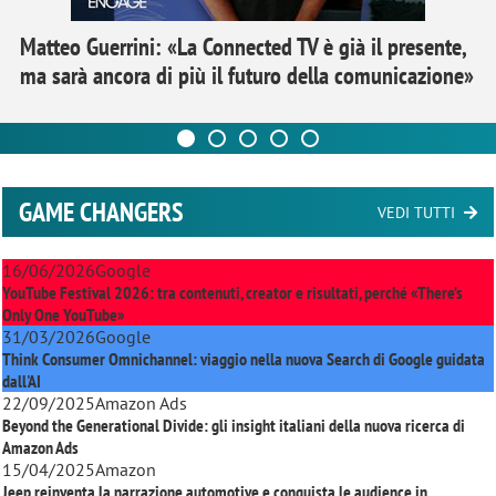
Matteo Guerrini: «La Connected TV è già il presente,
ma sarà ancora di più il futuro della comunicazione»
GAME CHANGERS
VEDI TUTTI
16/06/2026
Google
YouTube Festival 2026: tra contenuti, creator e risultati, perché «There’s
Only One YouTube»
31/03/2026
Google
Think Consumer Omnichannel: viaggio nella nuova Search di Google guidata
dall'AI
22/09/2025
Amazon Ads
Beyond the Generational Divide: gli insight italiani della nuova ricerca di
Amazon Ads
15/04/2025
Amazon
Jeep reinventa la narrazione automotive e conquista le audience in