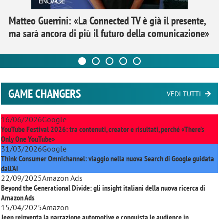
Matteo Guerrini: «La Connected TV è già il presente,
ma sarà ancora di più il futuro della comunicazione»
GAME CHANGERS
VEDI TUTTI
16/06/2026
Google
YouTube Festival 2026: tra contenuti, creator e risultati, perché «There’s
Only One YouTube»
31/03/2026
Google
Think Consumer Omnichannel: viaggio nella nuova Search di Google guidata
dall'AI
22/09/2025
Amazon Ads
Beyond the Generational Divide: gli insight italiani della nuova ricerca di
Amazon Ads
15/04/2025
Amazon
Jeep reinventa la narrazione automotive e conquista le audience in