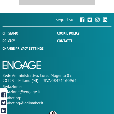
seguici su
CHI SIAMO
COOKIE POLICY
PRIVACY
CONTATTI
CHANGE PRIVACY SETTINGS
Sede
Amministrativa
: Corso Magenta 85,
20123 – Milano (MI) – P.IVA 08421160964
Redazione:
redazione@engage.it
Marketing:
marketing@edimaker.it