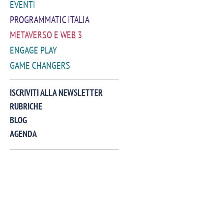
EVENTI
PROGRAMMATIC ITALIA
METAVERSO E WEB 3
ENGAGE PLAY
GAME CHANGERS
VIDEO
ISCRIVITI ALLA NEWSLETTER
RUBRICHE
BLOG
AGENDA
Manassero, Samsung Ads: «Con Total
Perez, Sam
View la reach della CTV diventa
mercato st