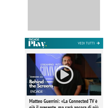
VEDI TUTTI
ome la
Matteo Guerrini: «La Connected TV è
nare lo
già il presente, ma sarà ancora di più