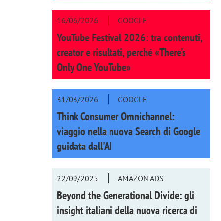
16/06/2026
GOOGLE
YouTube Festival 2026: tra contenuti,
creator e risultati, perché «There’s
Only One YouTube»
31/03/2026
GOOGLE
Think Consumer Omnichannel:
viaggio nella nuova Search di Google
guidata dall'AI
22/09/2025
AMAZON ADS
Beyond the Generational Divide: gli
insight italiani della nuova ricerca di