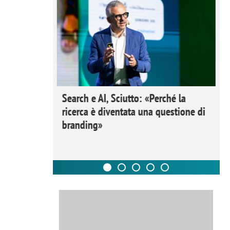
 Ipsos
Search e AI, Sciutto: «Perché la
rivere i
ricerca è diventata una questione di
nderli e
branding»