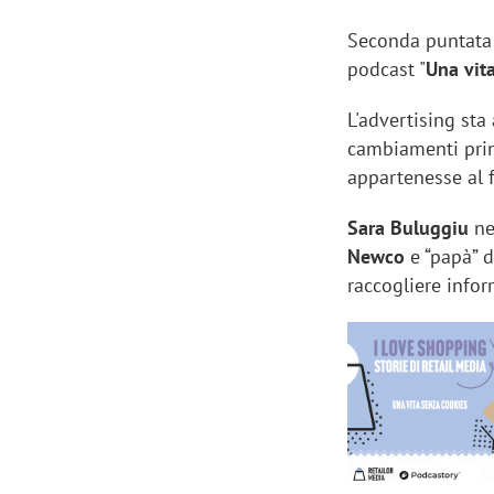
Seconda puntata p
podcast "
Una vit
L'advertising sta
cambiamenti prin
appartenesse al 
Sara Buluggiu
ne
Newco
e “papà” d
raccogliere infor