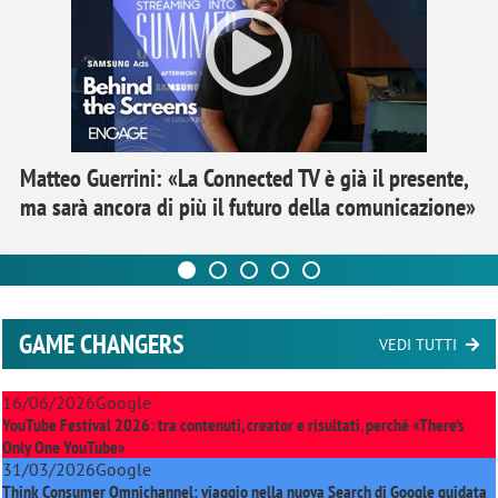
Matteo Guerrini: «La Connected TV è già il presente,
ma sarà ancora di più il futuro della comunicazione»
GAME CHANGERS
VEDI TUTTI
16/06/2026
Google
YouTube Festival 2026: tra contenuti, creator e risultati, perché «There’s
Only One YouTube»
31/03/2026
Google
Think Consumer Omnichannel: viaggio nella nuova Search di Google guidata