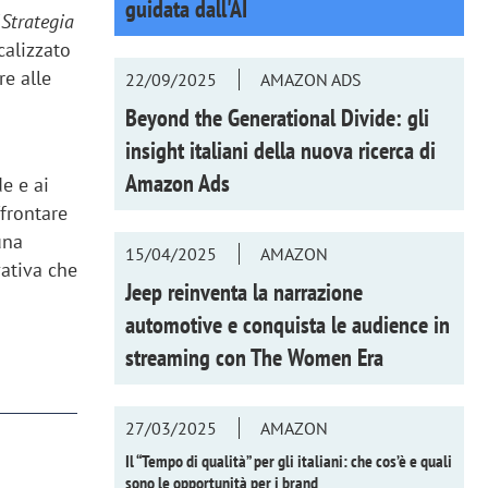
guidata dall'AI
"
Strategia
calizzato
re alle
22/09/2025
AMAZON ADS
Beyond the Generational Divide: gli
insight italiani della nuova ricerca di
Amazon Ads
e e ai
ffrontare
una
15/04/2025
AMAZON
vativa che
Jeep reinventa la narrazione
automotive e conquista le audience in
streaming con
The Women Era
27/03/2025
AMAZON
Il “Tempo di qualità” per gli italiani: che cos’è e quali
sono le opportunità per i brand