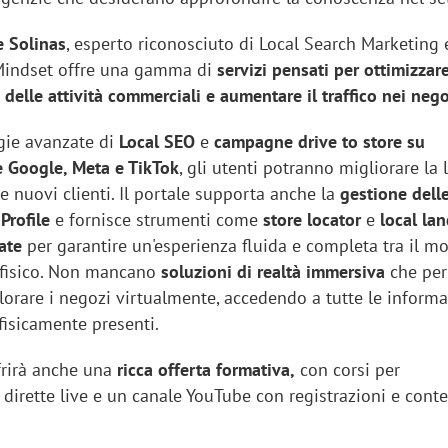
e Solinas
, esperto riconosciuto di Local Search Marketing
 Mindset offre una gamma di
servizi pensati per ottimizzare
 delle attività commerciali e aumentare il traffico nei negoz
gie avanzate di
Local SEO
e
campagne drive to store su
 Google, Meta e TikTok
, gli utenti potranno migliorare la 
are nuovi clienti. Il portale supporta anche la
gestione dell
Profile
e fornisce strumenti come
store locator
e
local la
ate
per garantire un'esperienza fluida e completa tra il m
o fisico. Non mancano
soluzioni di realtà immersiva
che pe
plorare i negozi virtualmente, accedendo a tutte le inform
fisicamente presenti.
frirà anche una
ricca offerta formativa,
con corsi per
 dirette live e un canale YouTube con registrazioni e cont