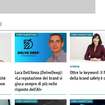
I
WEB MARKETING
WEB MARKETING
OPINIONI
Luca Dell'Anna (DelveDeep):
Oltre le keyword: il 
rché
«La reputazione dei brand si
della brand safety è 
iora di Deloitte Digital:
Ricerche di mercato. Neri,
one
gioca sempre di più nelle
ità resta centrale, l’AI deve
Doxa: «Non basta più desc
risposte dell'AI»
e il talento»
fenomeni: bisogna compre
tradurli in azioni»
WEB MARKETING
WEB MARKETING