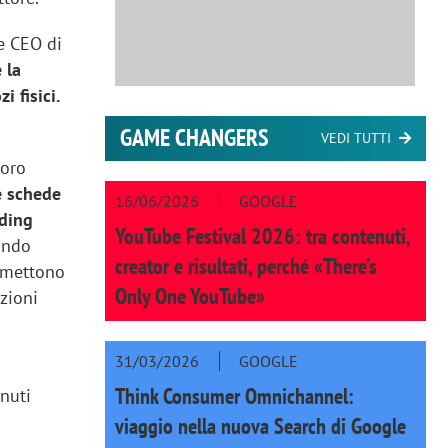
 e CEO di
 la
i fisici.
GAME CHANGERS
VEDI TUTTI
loro
e schede
16/06/2026
GOOGLE
nding
YouTube Festival 2026: tra contenuti,
ondo
creator e risultati, perché «There’s
rmettono
Only One YouTube»
azioni
31/03/2026
GOOGLE
Think Consumer Omnichannel:
enuti
viaggio nella nuova Search di Google