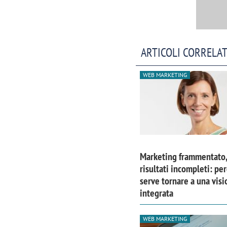
ARTICOLI CORRELAT
WEB MARKETING
Marketing frammentato,
risultati incompleti: pe
Scazz, quando un'agenzia di
Emanuele V
serve tornare a una visi
comunicazione crea un brand food:
«La creativ
integrata
«Marketing e prodotto devono
amplificar
crescere insieme»
WEB MARKETING