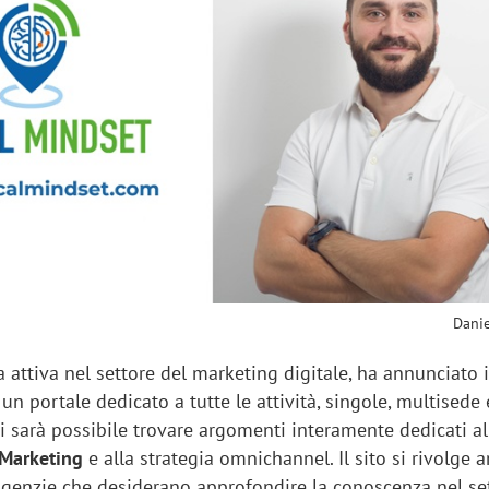
sung Ads: «L'Italia è un
Networking agli eventi: c
rategico e continuerà a
startup Kicè punta a elimi
"spreco di relazioni"
Danie
a attiva nel settore del marketing digitale, ha annunciato 
, un portale dedicato a tutte le attività, singole, multisede 
cui sarà possibile trovare argomenti interamente dedicati 
 Marketing
e alla strategia omnichannel. Il sito si rivolge 
 agenzie che desiderano approfondire la conoscenza nel se