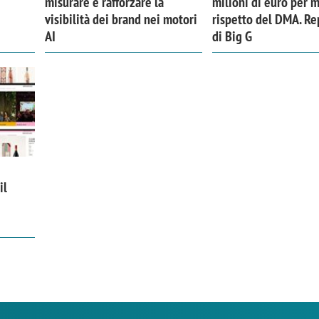
misurare e rafforzare la
milioni di euro per 
visibilità dei brand nei motori
rispetto del DMA. Re
AI
di Big G
il