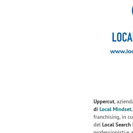
Manassero, Samsung Ads: «Con Total
Perez, Sam
View la reach della CTV diventa
mercato st
finalmente misurabile»
crescere»
Uppercut
, aziend
di
Local Mindset
franchising, in 
del
Local Search
professionisti e