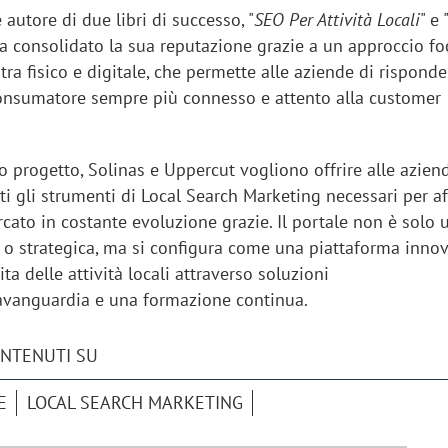
 autore di due libri di successo, "
SEO Per Attività Locali
" e 
ha consolidato la sua reputazione grazie a un approccio fo
 tra fisico e digitale, che permette alle aziende di risponde
onsumatore sempre più connesso e attento alla customer
 progetto, Solinas e Uppercut vogliono offrire alle aziend
tti gli strumenti di Local Search Marketing necessari per a
rcato in costante evoluzione grazie. Il portale non è solo 
a o strategica, ma si configura come una piattaforma inno
ta delle attività locali attraverso soluzioni
'avanguardia e una formazione continua.
ONTENUTI SU
E
LOCAL SEARCH MARKETING