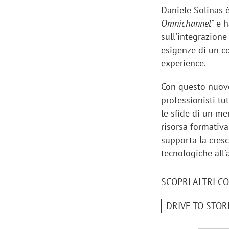
Daniele Solinas è
Omnichannel
" e 
sull'integrazione
esigenze di un c
experience.
Con questo nuovo
professionisti tu
le sfide di un me
risorsa formativ
supporta la cresci
tecnologiche all
SCOPRI ALTRI C
DRIVE TO STOR