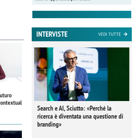
INTERVISTE
VEDI TUTTE
futuro
contextual
 Ipsos
Search e AI, Sciutto: «Perché la
rivere i
ricerca è diventata una questione di
nderli e
branding»