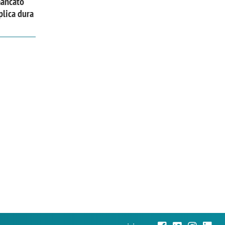
mancato
plica dura