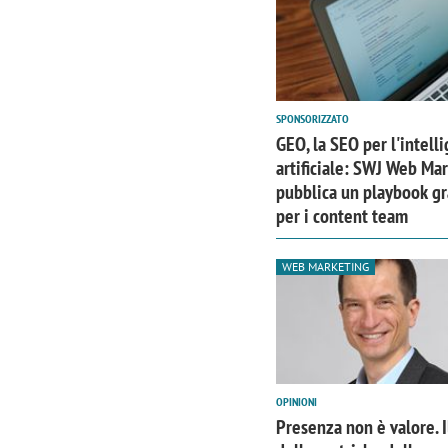
SPONSORIZZATO
GEO, la SEO per l'intell
artificiale: SWJ Web Ma
pubblica un playbook gr
per i content team
WEB MARKETING
OPINIONI
Presenza non è valore. 