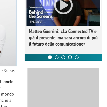
ome la
Matteo Guerrini: «La Connected TV è
nare lo
già il presente, ma sarà ancora di più
il futuro della comunicazione»
le Solinas
il
lancio
e
al mondo
anche a
ttore.