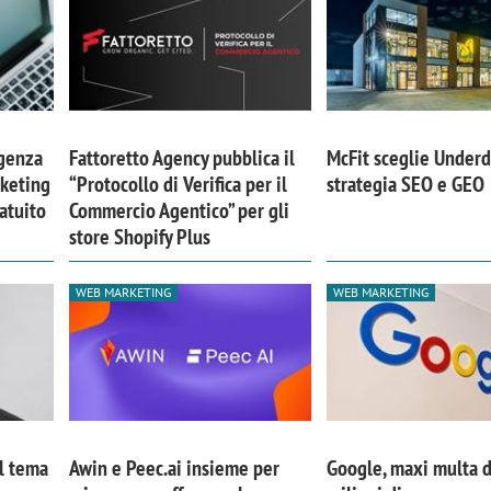
igenza
Fattoretto Agency pubblica il
McFit sceglie Underd
rketing
“Protocollo di Verifica per il
strategia SEO e GEO
atuito
Commercio Agentico” per gli
store Shopify Plus
WEB MARKETING
WEB MARKETING
Il tema
Awin e Peec.ai insieme per
Google, maxi multa 