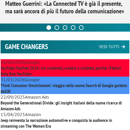
Matteo Guerrini: «La Connected TV è già il presente,
ma sarà ancora di più il futuro della comunicazione»
GAME CHANGERS
VEDI TUTTI
16/06/2026
Google
YouTube Festival 2026: tra contenuti, creator e risultati, perché «There’s
Only One YouTube»
31/03/2026
Google
Think Consumer Omnichannel: viaggio nella nuova Search di Google guidata
dall'AI
22/09/2025
Amazon Ads
Beyond the Generational Divide: gli insight italiani della nuova ricerca di
Amazon Ads
15/04/2025
Amazon
Jeep reinventa la narrazione automotive e conquista le audience in
streaming con
The Women Era