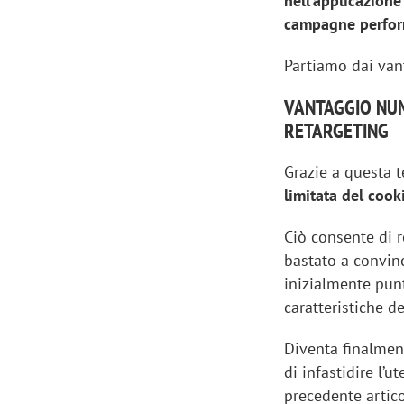
nell’applicazione
campagne perfo
Partiamo dai van
VANTAGGIO NUM
RETARGETING
Grazie a questa 
limitata del cook
Ciò consente di r
bastato a convin
inizialmente pun
caratteristiche de
Diventa finalmen
di infastidire l’
precedente artico