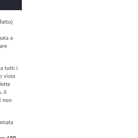
fatto)
nata a
are
 tutti i
o visto
dette
, il
i non
iamata