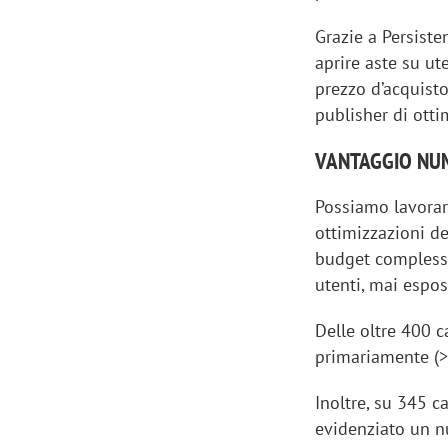
Grazie a Persist
aprire aste su u
prezzo d’acquisto
publisher di otti
VANTAGGIO NU
Possiamo lavorare
ottimizzazioni d
budget complessiv
utenti, mai esposi
Delle oltre 400 c
primariamente (>
Inoltre, su 345 c
evidenziato un n