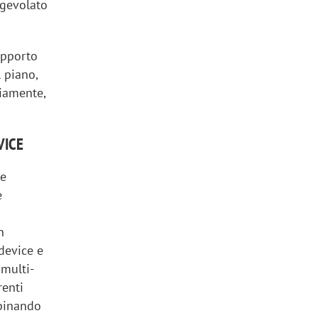
agevolato
’apporto
 piano,
viamente,
VICE
ne
è
n
 device e
 multi-
renti
mbinando