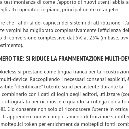
, a testimonianza di come l’apporto di nuovi utenti abbia 
egli altri operatori in piano, principalmente retargeter.
e che - al di là dei capricci dei sistemi di attribuzione - l
te vergini ha migliorato complessivamente l’efficienza del
to di conversione complessivo dal 5% al 23% (in base, ov
estimento).
ERO TRE: SI RIDUCE LA FRAMMENTAZIONE MULTI-DE
kieless si prestano come lingua franca per la ricostruzio
 multi-device. Raccogliendo i necessari consensi espliciti, 
ibile “identificare” l’utente su id persistente durante la
combinarlo con i dati di login degli editori, utilizzare (co
 crittografata per riconoscere quando si collega con altri
eID. Ciò consente non solo di riconoscere l’utente in ottica
 di apprendere nuovi comportamenti di fruizione su diffe
 molteplici token per enrichment da molteplici fonti, co