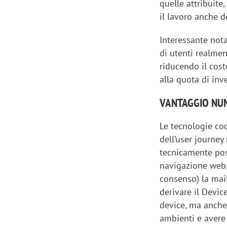
quelle attribuite
il lavoro anche d
Interessante notar
di utenti realmen
riducendo il cos
alla quota di inv
VANTAGGIO NUM
Le tecnologie coo
dell’user journey
tecnicamente poss
navigazione web, 
consenso) la mail
derivare il Devic
device, ma anche
ambienti e avere