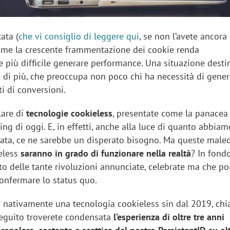
ata (
che vi consiglio di leggere qui
, se non l’avete ancora 
me la crescente frammentazione dei cookie renda
 più difficile generare performance. Una situazione desti
e di più, che preoccupa non poco chi ha necessità di gener
i di conversioni.
lare di
tecnologie cookieless
, presentate come la panacea a
sing di oggi. E, in effetti, anche alla luce di quanto abbiam
tata, ce ne sarebbe un disperato bisogno. Ma queste male
eless
saranno in grado di funzionare nella realtà
? In fondo
to delle tante rivoluzioni annunciate, celebrate ma che po
confermare lo status quo.
za nativamente una tecnologia cookieless sin dal 2019, ch
seguito troverete condensata
l’esperienza di oltre tre anni