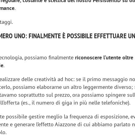
 regolare, costante e scettica del nostro PersistentID su ol
rmance
.
taggi.
ERO UNO: FINALMENTE È POSSIBILE EFFETTUARE U
tecnologia, possiamo finalmente
riconoscere l’utente oltre
ie
.
ealizzare delle creatività ad hoc: se il primo messaggio n
cerlo, possiamo elaborarne un altro leggermente diverso; 
tavamo soprattutto sul prezzo, ora possiamo spingere sul
ll’offerta (es., il numero di giga in più nelle telefoniche).
te possibile gestire meglio la frequenza di esposizione, e
utente e generare l’effetto Aiazzone di cui abbiamo parlato n
lo.