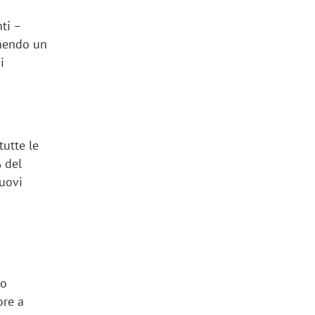
ti –
enendo un
i
tutte le
 del
nuovi
no
ore a