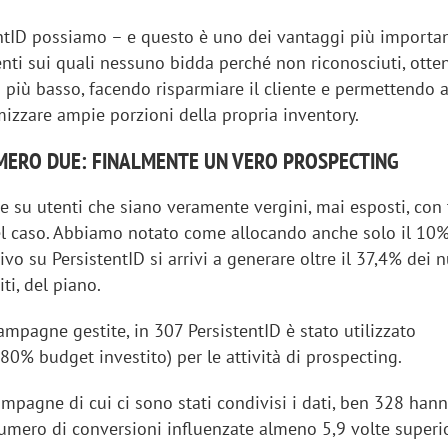
entID possiamo – e questo è uno dei vantaggi più importan
tenti sui quali nessuno bidda perché non riconosciuti, ott
 più basso, facendo risparmiare il cliente e permettendo a
mizzare ampie porzioni della propria inventory.
MERO DUE: FINALMENTE UN VERO PROSPECTING
 su utenti che siano veramente vergini, mai esposti, con 
el caso. Abbiamo notato come allocando anche solo il 10%
o su PersistentID si arrivi a generare oltre il 37,4% dei 
ti, del piano.
ampagne gestite, in 307 PersistentID è stato utilizzato
80% budget investito) per le attività di prospecting.
ampagne di cui ci sono stati condivisi i dati, ben 328 han
umero di conversioni influenzate almeno 5,9 volte superi