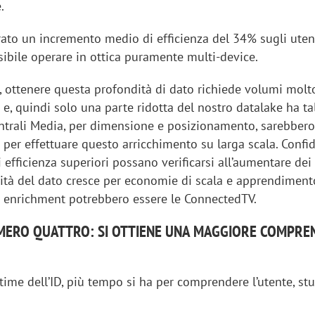
.
ato un incremento medio di efficienza del 34% sugli utent
sibile operare in ottica puramente multi-device.
 ottenere questa profondità di dato richiede volumi molto
r e, quindi solo una parte ridotta del nostro datalake ha ta
entrali Media, per dimensione e posizionamento, sarebber
e per effettuare questo arricchimento su larga scala. Conf
 efficienza superiori possano verificarsi all’aumentare dei
lità del dato cresce per economie di scala e apprendiment
di enrichment potrebbero essere le ConnectedTV.
MERO QUATTRO: SI OTTIENE UNA MAGGIORE COMPRE
etime dell’ID, più tempo si ha per comprendere l’utente, stu