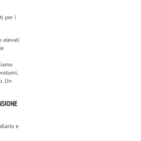
i per i
 elevati
le
o
idiamo
 volumi,
o. Un
NSIONE
diarlo e