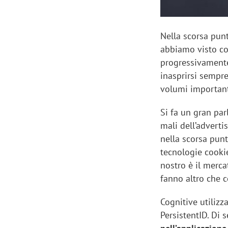
Nella scorsa punt
abbiamo visto co
progressivamente
inasprirsi sempr
volumi important
Si fa un gran par
mali dell’adverti
nella scorsa pun
tecnologie cooki
nostro è il merca
fanno altro che 
Cognitive utiliz
PersistentID. Di 