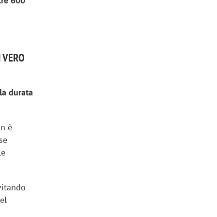
tre 600
N VERO
 la durata
on è
se
le
vitando
el