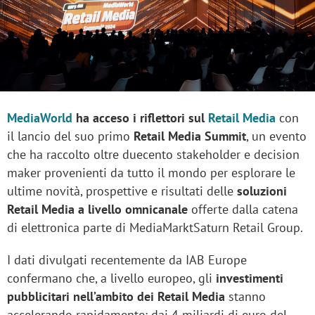
MediaWorld
ha acceso i riflettori sul
Retail Media
con
il lancio del suo primo
Retail Media Summit
, un evento
che ha raccolto oltre duecento stakeholder e decision
maker provenienti da tutto il mondo per esplorare le
ultime novità, prospettive e risultati delle
soluzioni
Retail Media a livello omnicanale
offerte dalla catena
di elettronica parte di MediaMarktSaturn Retail Group.
I dati divulgati recentemente da IAB Europe
confermano che, a livello europeo, gli
investimenti
pubblicitari nell’ambito dei Retail Media
stanno
accelerando rapidamente: dai 4 miliardi di euro del