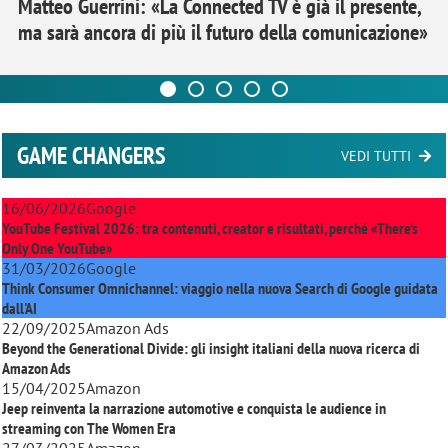
Matteo Guerrini: «La Connected TV è già il presente,
ma sarà ancora di più il futuro della comunicazione»
GAME CHANGERS
VEDI TUTTI
16/06/2026
Google
YouTube Festival 2026: tra contenuti, creator e risultati, perché «There’s
Only One YouTube»
31/03/2026
Google
Think Consumer Omnichannel: viaggio nella nuova Search di Google guidata
dall'AI
22/09/2025
Amazon Ads
Beyond the Generational Divide: gli insight italiani della nuova ricerca di
Amazon Ads
15/04/2025
Amazon
Jeep reinventa la narrazione automotive e conquista le audience in
streaming con
The Women Era