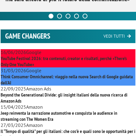
GAME CHANGERS
VEDI TUTTI
16/06/2026
Google
YouTube Festival 2026: tra contenuti, creator e risultati, perché «There’s
Only One YouTube»
31/03/2026
Google
Think Consumer Omnichannel: viaggio nella nuova Search di Google guidata
dall'AI
22/09/2025
Amazon Ads
Beyond the Generational Divide: gli insight italiani della nuova ricerca di
Amazon Ads
15/04/2025
Amazon
Jeep reinventa la narrazione automotive e conquista le audience in
streaming con
The Women Era
27/03/2025
Amazon
Il “Tempo di qualità” per gli italiani: che cos’è e quali sono le opportunità per i